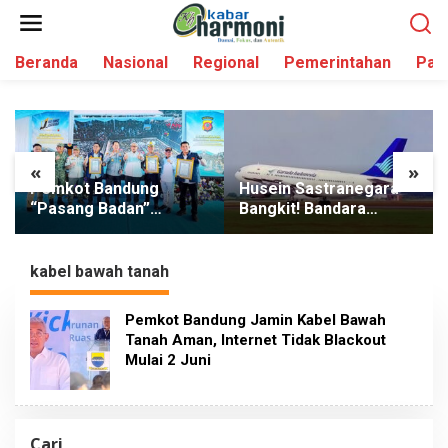
L
e
w
Beranda
Nasional
Regional
Pemerintahan
Par
a
t
i
k
e
k
«
»
o
Pemkot Bandung
Husein Sastranegara
n
“Pasang Badan”
Bangkit! Bandara
t
Dukung Polda Jabar
Bandung Resmi Layani
e
Berantas Street Crime,
Pesawat Jet Mulai 14
n
352 Kasus Terungkap
Agustus 2026
kabel bawah tanah
Pemkot Bandung Jamin Kabel Bawah
Tanah Aman, Internet Tidak Blackout
Mulai 2 Juni
Cari