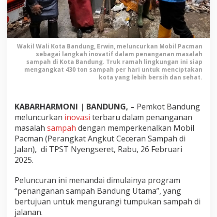
P
a
c
m
a
Wakil Wali Kota Bandung, Erwin, meluncurkan Mobil Pacman
n
sebagai langkah inovatif dalam penanganan masalah
B
sampah di Kota Bandung. Truk ramah lingkungan ini siap
mengangkat 430 ton sampah per hari untuk menciptakan
e
kota yang lebih bersih dan sehat.
r
o
p
KABARHARMONI | BANDUNG, –
Pemkot Bandung
e
meluncurkan
inovasi
terbaru dalam penanganan
r
masalah
sampah
dengan memperkenalkan Mobil
a
Pacman (Perangkat Angkut Ceceran Sampah di
s
Jalan), di TPST Nyengseret, Rabu, 26 Februari
i
2
2025.
x
S
Peluncuran ini menandai dimulainya program
e
“penanganan sampah Bandung Utama”, yang
h
bertujuan untuk mengurangi tumpukan sampah di
a
jalanan.
r