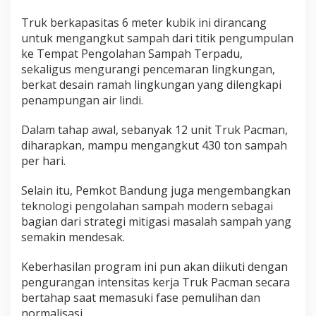
i
Truk berkapasitas 6 meter kubik ini dirancang
d
untuk mengangkut sampah dari titik pengumpulan
i
ke Tempat Pengolahan Sampah Terpadu,
K
sekaligus mengurangi pencemaran lingkungan,
o
berkat desain ramah lingkungan yang dilengkapi
t
a
penampungan air lindi.
B
a
Dalam tahap awal, sebanyak 12 unit Truk Pacman,
n
diharapkan, mampu mengangkut 430 ton sampah
d
per hari.
u
n
Selain itu, Pemkot Bandung juga mengembangkan
g
teknologi pengolahan sampah modern sebagai
bagian dari strategi mitigasi masalah sampah yang
semakin mendesak.
Keberhasilan program ini pun akan diikuti dengan
pengurangan intensitas kerja Truk Pacman secara
bertahap saat memasuki fase pemulihan dan
normalisasi.