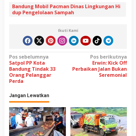
Bandung Mobil Pacman Dinas Lingkungan Hi
dup Pengelolaan Sampah
Ikuti Kami
N
Pos sebelumnya
Pos berikutnya
Satpol PP Kota
Erwin: Kick Off
a
Bandung Tindak 33
Perbaikan Jalan Bukan
v
Orang Pelanggar
Seremonial
Perda
i
g
Jangan Lewatkan
a
s
i
p
o