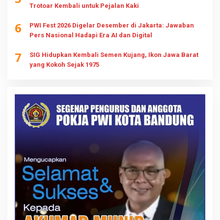
Trotoar Kembali untuk Pejalan Kaki
6
PWI Fest 2026 Digelar Desember di Jakarta: Jawaban
Pers Nasional Hadapi Era AI dan Digital
7
SIG Hidupkan Kembali Semen Kujang, Ikon Jawa Barat
yang Kokoh Sejak 1975