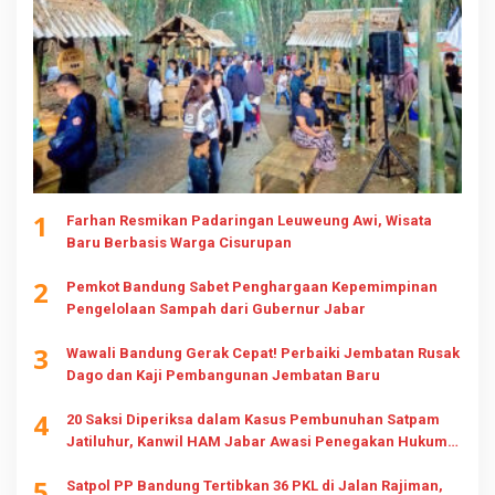
1
Farhan Resmikan Padaringan Leuweung Awi, Wisata
Baru Berbasis Warga Cisurupan
2
Pemkot Bandung Sabet Penghargaan Kepemimpinan
Pengelolaan Sampah dari Gubernur Jabar
3
Wawali Bandung Gerak Cepat! Perbaiki Jembatan Rusak
Dago dan Kaji Pembangunan Jembatan Baru
4
20 Saksi Diperiksa dalam Kasus Pembunuhan Satpam
Jatiluhur, Kanwil HAM Jabar Awasi Penegakan Hukum
dan Hak Keluarga
5
Satpol PP Bandung Tertibkan 36 PKL di Jalan Rajiman,