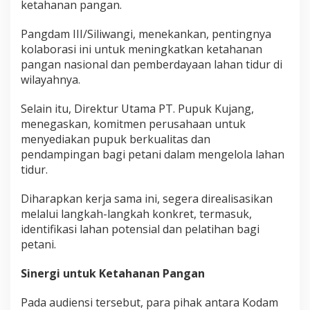
ketahanan pangan.
p
u
Pangdam III/Siliwangi, menekankan, pentingnya
k
kolaborasi ini untuk meningkatkan ketahanan
K
pangan nasional dan pemberdayaan lahan tidur di
u
wilayahnya.
j
a
Selain itu, Direktur Utama PT. Pupuk Kujang,
n
menegaskan, komitmen perusahaan untuk
g
menyediakan pupuk berkualitas dan
pendampingan bagi petani dalam mengelola lahan
tidur.
Diharapkan kerja sama ini, segera direalisasikan
melalui langkah-langkah konkret, termasuk,
identifikasi lahan potensial dan pelatihan bagi
petani.
Sinergi untuk Ketahanan Pangan
Pada audiensi tersebut, para pihak antara Kodam