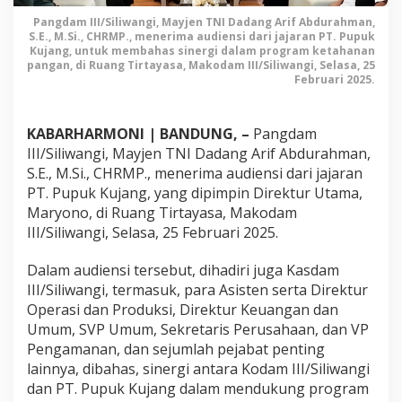
a
Pangdam III/Siliwangi, Mayjen TNI Dadang Arif Abdurahman,
n
S.E., M.Si., CHRMP., menerima audiensi dari jajaran PT. Pupuk
g
Kujang, untuk membahas sinergi dalam program ketahanan
i
pangan, di Ruang Tirtayasa, Makodam III/Siliwangi, Selasa, 25
T
Februari 2025.
e
r
KABARHARMONI | BANDUNG, –
Pangdam
i
m
III/Siliwangi, Mayjen TNI Dadang Arif Abdurahman,
a
S.E., M.Si., CHRMP., menerima audiensi dari jajaran
A
PT. Pupuk Kujang, yang dipimpin Direktur Utama,
u
Maryono, di Ruang Tirtayasa, Makodam
d
III/Siliwangi, Selasa, 25 Februari 2025.
i
e
Dalam audiensi tersebut, dihadiri juga Kasdam
n
III/Siliwangi, termasuk, para Asisten serta Direktur
s
Operasi dan Produksi, Direktur Keuangan dan
i
Umum, SVP Umum, Sekretaris Perusahaan, dan VP
P
Pengamanan, dan sejumlah pejabat penting
T
.
lainnya, dibahas, sinergi antara Kodam III/Siliwangi
P
dan PT. Pupuk Kujang dalam mendukung program
u