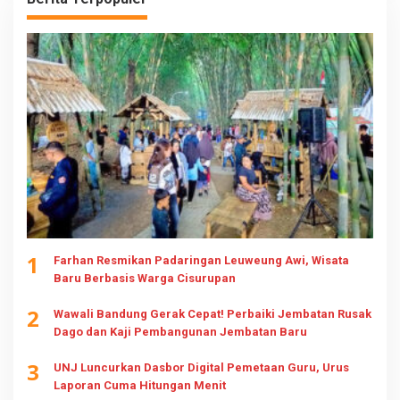
1
Farhan Resmikan Padaringan Leuweung Awi, Wisata
Baru Berbasis Warga Cisurupan
2
Wawali Bandung Gerak Cepat! Perbaiki Jembatan Rusak
Dago dan Kaji Pembangunan Jembatan Baru
3
UNJ Luncurkan Dasbor Digital Pemetaan Guru, Urus
Laporan Cuma Hitungan Menit