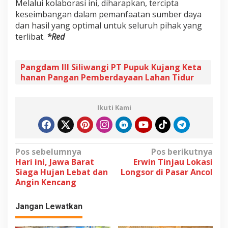
Melalui kolaborasi ini, diharapkan, tercipta
keseimbangan dalam pemanfaatan sumber daya
dan hasil yang optimal untuk seluruh pihak yang
terlibat.
*Red
Pangdam III Siliwangi PT Pupuk Kujang Keta
hanan Pangan Pemberdayaan Lahan Tidur
Ikuti Kami
N
Pos sebelumnya
Pos berikutnya
Hari ini, Jawa Barat
Erwin Tinjau Lokasi
a
Siaga Hujan Lebat dan
Longsor di Pasar Ancol
v
Angin Kencang
i
Jangan Lewatkan
g
a