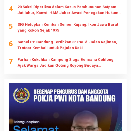
4
20 Saksi Diperiksa dalam Kasus Pembunuhan Satpam
Jatiluhur, Kanwil HAM Jabar Awasi Penegakan Hukum
dan Hak Keluarga
5
SIG Hidupkan Kembali Semen Kujang, Ikon Jawa Barat
yang Kokoh Sejak 1975
6
Satpol PP Bandung Tertibkan 36 PKL di Jalan Rajiman,
Trotoar Kembali untuk Pejalan Kaki
7
Farhan Kukuhkan Kampung Siaga Bencana Coblong,
Ajak Warga Jadikan Gotong Royong Budaya
Kesiapsiagaan