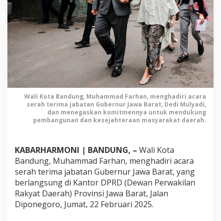
u
k
u
n
g
G
u
b
e
r
Wali Kota Bandung, Muhammad Farhan, menghadiri acara
n
serah terima jabatan Gubernur Jawa Barat, Dedi Mulyadi,
u
dan menegaskan komitmennya untuk mendukung
pembangunan dan kesejahteraan masyarakat daerah.
r
D
e
KABARHARMONI | BANDUNG, –
Wali Kota
d
Bandung, Muhammad Farhan, menghadiri acara
i
serah terima jabatan Gubernur Jawa Barat, yang
M
u
berlangsung di Kantor DPRD (Dewan Perwakilan
l
Rakyat Daerah) Provinsi Jawa Barat, Jalan
y
Diponegoro, Jumat, 22 Februari 2025.
a
d