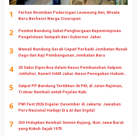
1
Farhan Resmikan Padaringan Leuweung Awi, Wisata
Baru Berbasis Warga Cisurupan
2
Pemkot Bandung Sabet Penghargaan Kepemimpinan
Pengelolaan Sampah dari Gubernur Jabar
3
Wawali Bandung Gerak Cepat! Perbaiki Jembatan Rusak
Dago dan Kaji Pembangunan Jembatan Baru
4
20 Saksi Diperiksa dalam Kasus Pembunuhan Satpam
Jatiluhur, Kanwil HAM Jabar Awasi Penegakan Hukum
dan Hak Keluarga
5
Satpol PP Bandung Tertibkan 36 PKL di Jalan Rajiman,
Trotoar Kembali untuk Pejalan Kaki
6
PWI Fest 2026 Digelar Desember di Jakarta: Jawaban
Pers Nasional Hadapi Era AI dan Digital
7
SIG Hidupkan Kembali Semen Kujang, Ikon Jawa Barat
yang Kokoh Sejak 1975