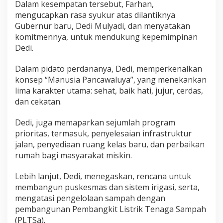
Dalam kesempatan tersebut, Farhan,
i
mengucapkan rasa syukur atas dilantiknya
,
Gubernur baru, Dedi Mulyadi, dan menyatakan
K
komitmennya, untuk mendukung kepemimpinan
o
Dedi.
m
i
Dalam pidato perdananya, Dedi, memperkenalkan
t
konsep “Manusia Pancawaluya”, yang menekankan
m
e
lima karakter utama: sehat, baik hati, jujur, cerdas,
n
dan cekatan.
u
n
Dedi, juga memaparkan sejumlah program
t
prioritas, termasuk, penyelesaian infrastruktur
u
jalan, penyediaan ruang kelas baru, dan perbaikan
k
rumah bagi masyarakat miskin.
P
e
Lebih lanjut, Dedi, menegaskan, rencana untuk
m
membangun puskesmas dan sistem irigasi, serta,
b
mengatasi pengelolaan sampah dengan
a
pembangunan Pembangkit Listrik Tenaga Sampah
n
g
(PLTSa).