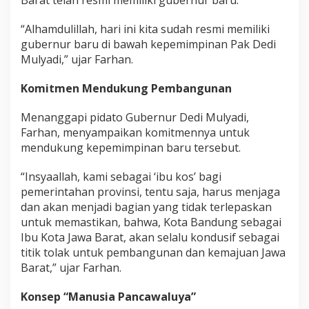
s
y
“Alhamdulillah, hari ini kita sudah resmi memiliki
a
gubernur baru di bawah kepemimpinan Pak Dedi
r
a
Mulyadi,” ujar Farhan.
k
a
Komitmen Mendukung Pembangunan
t
Menanggapi pidato Gubernur Dedi Mulyadi,
Farhan, menyampaikan komitmennya untuk
mendukung kepemimpinan baru tersebut.
“Insyaallah, kami sebagai ‘ibu kos’ bagi
pemerintahan provinsi, tentu saja, harus menjaga
dan akan menjadi bagian yang tidak terlepaskan
untuk memastikan, bahwa, Kota Bandung sebagai
Ibu Kota Jawa Barat, akan selalu kondusif sebagai
titik tolak untuk pembangunan dan kemajuan Jawa
Barat,” ujar Farhan.
Konsep “Manusia Pancawaluya”