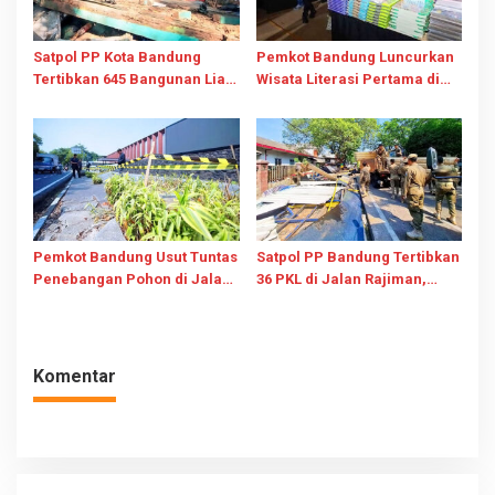
Satpol PP Kota Bandung
Pemkot Bandung Luncurkan
Tertibkan 645 Bangunan Liar
Wisata Literasi Pertama di
Sepanjang Januari-Juli 2026
BBW 2026 Bareng Pages and
Plates
Pemkot Bandung Usut Tuntas
Satpol PP Bandung Tertibkan
Penebangan Pohon di Jalan
36 PKL di Jalan Rajiman,
Riau, Bidik Pidana dan
Trotoar Kembali untuk
Perizinan Usaha
Pejalan Kaki
Komentar