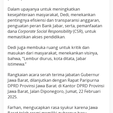
u
n
Dalam upayanya untuk meningkatkan
a
kesejahteraan masyarakat, Dedi, menekankan
n
pentingnya efisiensi dan transparansi anggaran,
d
penguatan peran Bank Jabar, serta, pemanfaatan
a
dana
Corporate Social Responsibility
(CSR), untuk
n
memastikan akses pendidikan.
K
e
Dedi juga membuka ruang untuk kritik dan
s
masukan dari masyarakat, menekankan visinya,
e
bahwa, “Lembur diurus, kota ditata, Jabar
j
a
istimewa.”
h
t
Rangkaian acara serah terima jabatan Gubernur
e
Jawa Barat, dilanjutkan dengan Rapat Paripurna
r
DPRD Provinsi Jawa Barat. di Kantor DPRD Provinsi
a
Jawa Barat, Jalan Diponegoro, Jumat, 22 Februari
a
2025.
n
M
Farhan, mengucapkan rasa syukur karena Jawa
a
Barat telah resmi memiliki gubernur baru.