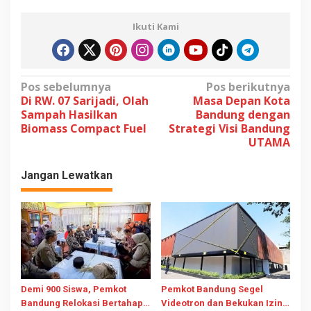
Ikuti Kami
N
Pos sebelumnya
Pos berikutnya
Di RW. 07 Sarijadi, Olah
Masa Depan Kota
a
Sampah Hasilkan
Bandung dengan
v
Biomass Compact Fuel
Strategi Visi Bandung
UTAMA
i
g
Jangan Lewatkan
a
s
i
p
o
s
Demi 900 Siswa, Pemkot
Pemkot Bandung Segel
Bandung Relokasi Bertahap
Videotron dan Bekukan Izin