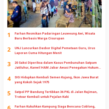
1
Farhan Resmikan Padaringan Leuweung Awi, Wisata
Baru Berbasis Warga Cisurupan
2
UNJ Luncurkan Dasbor Digital Pemetaan Guru, Urus
Laporan Cuma Hitungan Menit
3
20 Saksi Diperiksa dalam Kasus Pembunuhan Satpam
Jatiluhur, Kanwil HAM Jabar Awasi Penegakan Hukum
dan Hak Keluarga
4
SIG Hidupkan Kembali Semen Kujang, Ikon Jawa Barat
yang Kokoh Sejak 1975
5
Satpol PP Bandung Tertibkan 36 PKL di Jalan Rajiman,
Trotoar Kembali untuk Pejalan Kaki
6
Farhan Kukuhkan Kampung Siaga Bencana Coblong,