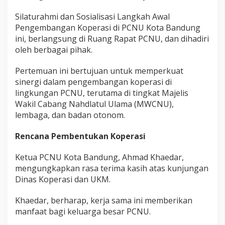
e
Silaturahmi dan Sosialisasi Langkah Awal
n
Pengembangan Koperasi di PCNU Kota Bandung
g
ini, berlangsung di Ruang Rapat PCNU, dan dihadiri
e
oleh berbagai pihak.
m
b
Pertemuan ini bertujuan untuk memperkuat
a
n
sinergi dalam pengembangan koperasi di
g
lingkungan PCNU, terutama di tingkat Majelis
a
Wakil Cabang Nahdlatul Ulama (MWCNU),
n
lembaga, dan badan otonom.
K
o
Rencana Pembentukan Koperasi
p
e
Ketua PCNU Kota Bandung, Ahmad Khaedar,
r
mengungkapkan rasa terima kasih atas kunjungan
a
Dinas Koperasi dan UKM.
s
i
Khaedar, berharap, kerja sama ini memberikan
manfaat bagi keluarga besar PCNU.