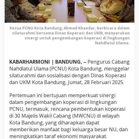
a
n
D
I
S
Ketua PCNU Kota Bandung, Ahmad Khaedar, berbicara dalam
silaturahmi bersama Dinas Koperasi dan UKM, menyerukan
K
sinergi untuk pengembangan koperasi di lingkungan
O
Nahdlatul Ulama.
P
P
e
KABARHARMONI | BANDUNG, –
Pengurus Cabang
r
Nahdlatul Ulama (PCNU) Kota Bandung, menggelar
k
silaturahmi dan sosialisasi dengan Dinas Koperasi
u
dan UKM Kota Bandung, Jumat, 28 Februari 2025.
a
t
Pertemuan ini bertujuan memperkuat sinergi
S
dalam pengembangan koperasi di lingkungan
i
n
PCNU, termasuk, rencana pembentukan koperasi
e
di 30 Majelis Wakil Cabang (MWCNU) di wilayah
r
Kota Bandung, yang diharapkan dapat
g
memberikan manfaat bagi keluarga besar NU, dan
i
meningkatkan taraf ekonomi masyarakat.
P