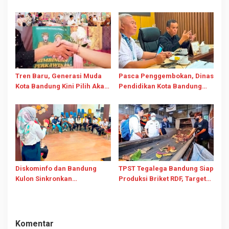
SDN 026 Bojongloa dan
Buntut Penebangan Pohon
“Pasang Badan” Tolak
Demi Visibilitas
Pengusiran
Tren Baru, Generasi Muda
Pasca Penggembokan, Dinas
Kota Bandung Kini Pilih Akad
Pendidikan Kota Bandung
Nikah di KUA
Jamin Pembelajaran SDN
026 Bojongloa Tetap Berjalan
Diskominfo dan Bandung
TPST Tegalega Bandung Siap
Kulon Sinkronkan
Produksi Briket RDF, Target
Pengelolaan Medsos,
Olah 25 Ton Sampah Per Hari
Perkuat Diseminasi
Informasi Kewilayahan
Komentar