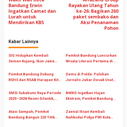
a
Bandung Erwin
Rayakan Ulang Tahun
v
Ingatkan Camat dan
ke-26: Bagikan 260
Lurah untuk
paket sembako dan
i
Mendirikan KBS
Aksi Penanaman
g
Pohon
a
s
Kabar Lainnya
i
SIG Hidupkan Kembali
Pemkot Bandung Luncurkan
p
Semen Kujang, Ikon Jawa
Wisata Literasi Pertama di
o
Barat yang Kokoh Sejak 1975
BBW 2026 Bareng Pages and
s
Plates
Pemkot Bandung Dukung
Demo di Polda: Puluhan
RSHS dan RSAB Harapan Kita
Jurnalis Jabar Desak Usut
Gencarkan Deteksi Dini
Dugaan Penghinaan Hotman
Thalasemia di Trans Studio
Paris Terhadap Profesi Pers
SMSI Sukabumi Raya Periode
BMKG Ingatkan Hujan
2025–2028 Resmi Dilantik,
Ekstrem, Pemkot Bandung
Tegaskan Komitmen Lawan
Kebut Pembersihan Drainase
Hoaks dan Perkuat Pers
dan Tertibkan Bangunan Liar
Atasi Sampah, Pemkot
Zaenal Ihsan Kembali
Profesional
Bandung Bangun 220 Titik
Nahkodai Pokja PWI Kota
Pengolahan Baru Mulai
Bandung 2026-2028