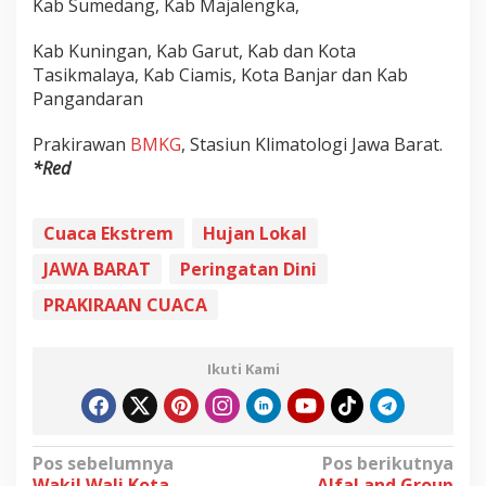
Kab Sumedang, Kab Majalengka,
Kab Kuningan, Kab Garut, Kab dan Kota
Tasikmalaya, Kab Ciamis, Kota Banjar dan Kab
Pangandaran
Prakirawan
BMKG
, Stasiun Klimatologi Jawa Barat.
*Red
Cuaca Ekstrem
Hujan Lokal
JAWA BARAT
Peringatan Dini
PRAKIRAAN CUACA
Ikuti Kami
N
Pos sebelumnya
Pos berikutnya
Wakil Wali Kota
AlfaLand Group