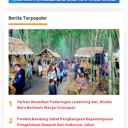
Berita Terpopuler
1
Farhan Resmikan Padaringan Leuweung Awi, Wisata
Baru Berbasis Warga Cisurupan
2
Pemkot Bandung Sabet Penghargaan Kepemimpinan
Pengelolaan Sampah dari Gubernur Jabar