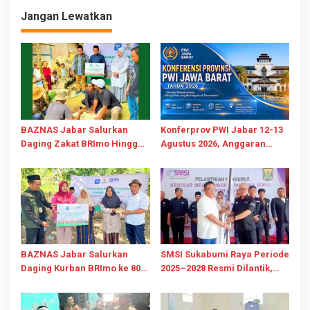
Agustus
Jangan Lewatkan
BAZNAS Jabar Salurkan
Konferprov PWI Jabar 12-13
Daging Zakat BRImo Hingga
Agustus 2026, Anggaran
ke Pelosok Desa Ciririp
Dipangkas 55% dan Hak 816
Purwakarta
Anggota Dijamin
BAZNAS Jabar Salurkan
SMSI Sukabumi Raya Periode
Daging Kurban BRImo ke 80
2025–2028 Resmi Dilantik,
Mustahik di Pelosok
Tegaskan Komitmen Lawan
Karawang
Hoaks dan Perkuat Pers
Profesional