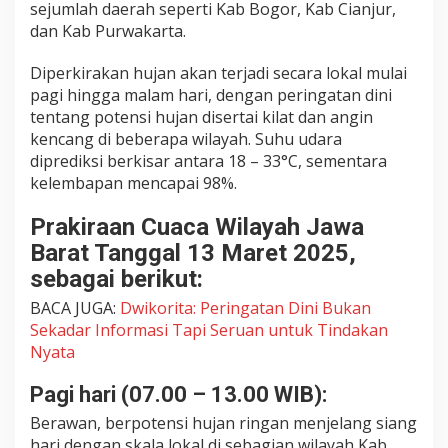
sejumlah daerah seperti Kab Bogor, Kab Cianjur,
l
dan Kab Purwakarta.
a
y
Diperkirakan hujan akan terjadi secara lokal mulai
a
pagi hingga malam hari, dengan peringatan dini
h
tentang potensi hujan disertai kilat dan angin
J
kencang di beberapa wilayah. Suhu udara
a
diprediksi berkisar antara 18 – 33°C, sementara
b
a
kelembapan mencapai 98%.
r
S
Prakiraan Cuaca Wilayah Jawa
e
Barat Tanggal 13 Maret 2025,
h
sebagai berikut:
a
r
BACA JUGA:
Dwikorita: Peringatan Dini Bukan
i
Sekadar Informasi Tapi Seruan untuk Tindakan
P
Nyata
e
n
Pagi hari (07.00 – 13.00 WIB):
u
h
Berawan, berpotensi hujan ringan menjelang siang
!
hari dengan skala lokal di sebagian wilayah Kab