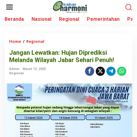
L
e
w
Beranda
Nasional
Regional
Pemerintahan
Par
a
t
i
k
Home
/
Regional
J
e
a
k
Jangan Lewatkan: Hujan Diprediksi
n
o
Melanda Wilayah Jabar Sehari Penuh!
g
n
a
t
Admin
Maret 13, 2025
n
Regional
e
L
n
e
w
a
t
k
a
n
:
H