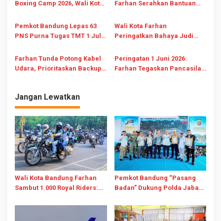
Boxing Camp 2026, Wali Kota
Farhan Serahkan Bantuan
Farhan: Lawan Terberat Ada
Baznas Kota Bandung Rp25
di Dalam Diri
Juta ke Ponpes Al-Falah
Pemkot Bandung Lepas 63
Wali Kota Farhan
PNS Purna Tugas TMT 1 Juli
Peringatkan Bahaya Judi
2026
Online dan Tegas Sanksi ASN
Pelaku
Farhan Tunda Potong Kabel
Peringatan 1 Juni 2026:
Udara, Prioritaskan Backup
Farhan Tegaskan Pancasila
Internet Publik Aman
Ideologi Hidup Penuntun
Bangsa
Jangan Lewatkan
Wali Kota Bandung Farhan
Pemkot Bandung “Pasang
Sambut 1.000 Royal Riders:
Badan” Dukung Polda Jabar
Komunitas Jadi Mesin
Berantas Street Crime, 352
Penggerak Pariwisata dan
Kasus Terungkap
Promosi Kota