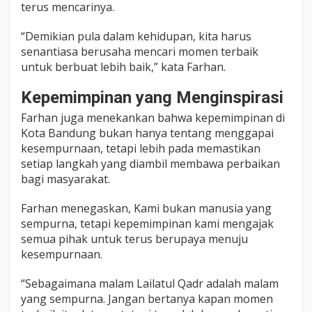
terus mencarinya.
n
u
“Demikian pula dalam kehidupan, kita harus
j
u
senantiasa berusaha mencari momen terbaik
K
untuk berbuat lebih baik,” kata Farhan.
e
s
Kepemimpinan yang Menginspirasi
e
Farhan juga menekankan bahwa kepemimpinan di
m
Kota Bandung bukan hanya tentang menggapai
p
u
kesempurnaan, tetapi lebih pada memastikan
r
setiap langkah yang diambil membawa perbaikan
n
bagi masyarakat.
a
a
Farhan menegaskan, Kami bukan manusia yang
n
sempurna, tetapi kepemimpinan kami mengajak
semua pihak untuk terus berupaya menuju
kesempurnaan.
“Sebagaimana malam Lailatul Qadr adalah malam
yang sempurna. Jangan bertanya kapan momen