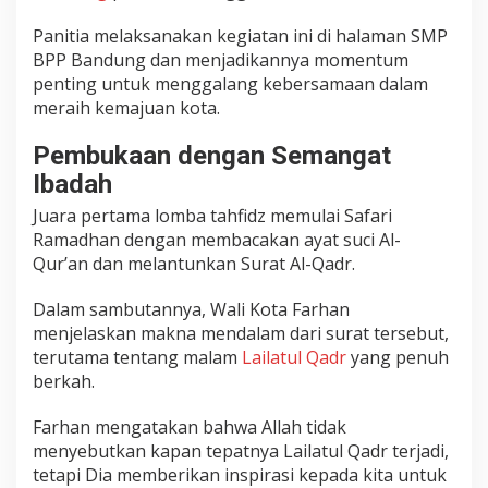
n
Panitia melaksanakan kegiatan ini di halaman SMP
M
BPP Bandung dan menjadikannya momentum
a
penting untuk menggalang kebersamaan dalam
s
meraih kemajuan kota.
y
a
Pembukaan dengan Semangat
r
a
Ibadah
k
Juara pertama lomba tahfidz memulai Safari
a
Ramadhan dengan membacakan ayat suci Al-
t
B
Qur’an dan melantunkan Surat Al-Qadr.
e
r
Dalam sambutannya, Wali Kota Farhan
s
menjelaskan makna mendalam dari surat tersebut,
e
terutama tentang malam
Lailatul Qadr
yang penuh
g
berkah.
e
r
Farhan mengatakan bahwa Allah tidak
a
menyebutkan kapan tepatnya Lailatul Qadr terjadi,
M
tetapi Dia memberikan inspirasi kepada kita untuk
e