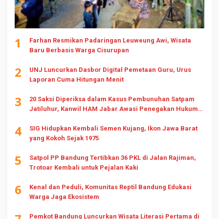
1
Farhan Resmikan Padaringan Leuweung Awi, Wisata
Baru Berbasis Warga Cisurupan
2
UNJ Luncurkan Dasbor Digital Pemetaan Guru, Urus
Laporan Cuma Hitungan Menit
3
20 Saksi Diperiksa dalam Kasus Pembunuhan Satpam
Jatiluhur, Kanwil HAM Jabar Awasi Penegakan Hukum
dan Hak Keluarga
4
SIG Hidupkan Kembali Semen Kujang, Ikon Jawa Barat
yang Kokoh Sejak 1975
5
Satpol PP Bandung Tertibkan 36 PKL di Jalan Rajiman,
Trotoar Kembali untuk Pejalan Kaki
6
Kenal dan Peduli, Komunitas Reptil Bandung Edukasi
Warga Jaga Ekosistem
7
Pemkot Bandung Luncurkan Wisata Literasi Pertama di