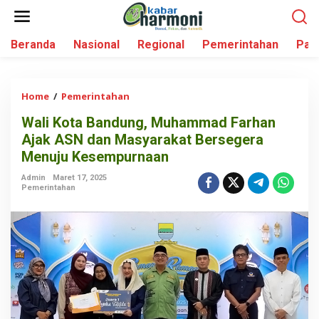
L
e
w
Beranda
Nasional
Regional
Pemerintahan
Par
a
t
i
k
Home
/
Pemerintahan
W
e
a
k
Wali Kota Bandung, Muhammad Farhan
l
o
Ajak ASN dan Masyarakat Bersegera
i
n
K
Menuju Kesempurnaan
t
o
e
Admin
Maret 17, 2025
t
Pemerintahan
n
a
B
a
n
d
u
n
g
,