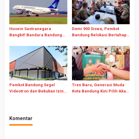
Husein Sastranegara
Demi 900 Siswa, Pemkot
Bangkit! Bandara Bandung
Bandung Relokasi Bertahap
Resmi Layani Pesawat Jet
SDN 026 Bojongloa dan
Mulai 14 Agustus 2026
“Pasang Badan” Tolak
Pengusiran
Pemkot Bandung Segel
Tren Baru, Generasi Muda
Videotron dan Bekukan Izin
Kota Bandung Kini Pilih Akad
Buntut Penebangan Pohon
Nikah di KUA
Demi Visibilitas
Komentar