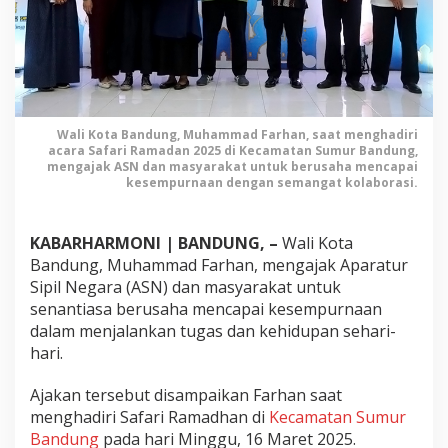
M
u
h
a
m
m
a
Wali Kota Bandung, Muhammad Farhan, saat menghadiri
d
acara Safari Ramadan 2025 di Kecamatan Sumur Bandung,
F
mengajak ASN dan masyarakat untuk berusaha mencapai
kesempurnaan dengan semangat kolaborasi.
a
r
h
KABARHARMONI | BANDUNG, –
Wali Kota
a
Bandung, Muhammad Farhan, mengajak Aparatur
n
Sipil Negara (ASN) dan masyarakat untuk
A
j
senantiasa berusaha mencapai kesempurnaan
a
dalam menjalankan tugas dan kehidupan sehari-
k
hari.
A
S
Ajakan tersebut disampaikan Farhan saat
N
menghadiri Safari Ramadhan di
Kecamatan Sumur
d
Bandung
pada hari Minggu, 16 Maret 2025.
a