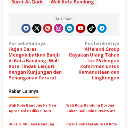
Surat Al-Qadr
Wali Kota Bandung
Ikuti Kami
N
Pos sebelumnya
Pos berikutnya
Hujan Deras
Alfaland Group
a
Mengakibatkan Banjir
Rayakan Ulang Tahun
v
di Kota Bandung, Wali
ke-26 dengan
Kota Tindak Lanjuti
Komitmen untuk
i
dengan Kunjungan dan
Kemanusiaan dan
g
Penanganan Darurat
Lingkungan
a
s
Kabar Lainnya
i
Wali Kota Bandung Farhan
Wali Kota Bandung Dorong
p
Apresiasi Dedikasi ASN
Zakat Jadi Solusi Nyata Atasi
o
Purna Tugas
Ketimpangan Sosial dan
s
Kuatkan Kesejahteraan
Buka GRIB Jaya Bandung
Pasca Kebakaran, Wali Kota