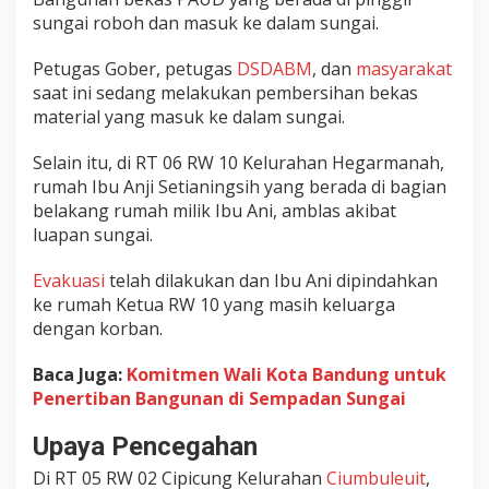
sungai roboh dan masuk ke dalam sungai.
n
a
n
Petugas Gober, petugas
DSDABM
, dan
masyarakat
R
saat ini sedang melakukan pembersihan bekas
u
material yang masuk ke dalam sungai.
s
a
Selain itu, di RT 06 RW 10 Kelurahan Hegarmanah,
k
rumah Ibu Anji Setianingsih yang berada di bagian
A
belakang rumah milik Ibu Ani, amblas akibat
k
luapan sungai.
i
b
Evakuasi
telah dilakukan dan Ibu Ani dipindahkan
a
ke rumah Ketua RW 10 yang masih keluarga
t
dengan korban.
L
u
a
Baca Juga:
Komitmen Wali Kota Bandung untuk
p
Penertiban Bangunan di Sempadan Sungai
a
n
Upaya Pencegahan
S
Di RT 05 RW 02 Cipicung Kelurahan
Ciumbuleuit
,
u