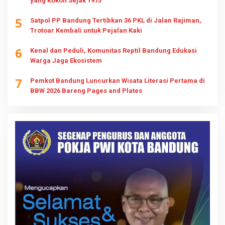
yang Kokoh Sejak 1975
5
Satpol PP Bandung Tertibkan 36 PKL di Jalan Rajiman,
Trotoar Kembali untuk Pejalan Kaki
6
Kenal dan Peduli, Komunitas Reptil Bandung Edukasi
Warga Jaga Ekosistem
7
Pemkot Bandung Luncurkan Wisata Literasi Pertama di
BBW 2026 Bareng Pages and Plates