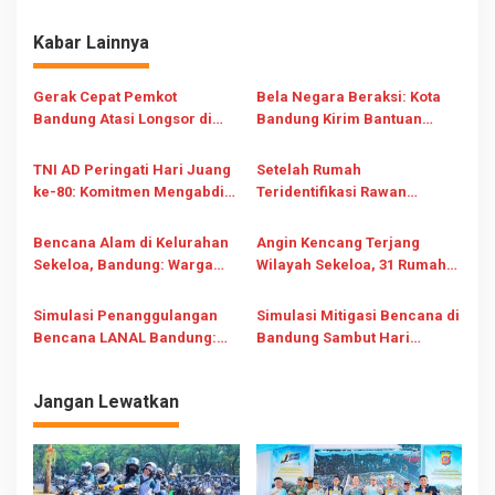
a
s
Kabar Lainnya
i
Gerak Cepat Pemkot
Bela Negara Beraksi: Kota
p
Bandung Atasi Longsor di
Bandung Kirim Bantuan
o
Lembah Sarimadu, Pastikan
Kemanusiaan untuk Aceh,
s
Keselamatan Warga Prioritas
Sumut, dan Sumbar
TNI AD Peringati Hari Juang
Setelah Rumah
Utama
ke-80: Komitmen Mengabdi
Teridentifikasi Rawan
untuk Indonesia Bersatu dan
Longsor: Pemko Bandung
Sejahtera
Evakuasi Dua Keluarga di
Bencana Alam di Kelurahan
Angin Kencang Terjang
Ciumbuleuit, Bandung Utara
Sekeloa, Bandung: Warga
Wilayah Sekeloa, 31 Rumah
Gotong Royong Perbaiki
Rusak dan 1 Warga Luka-
Rumah Rusak
Luka
Simulasi Penanggulangan
Simulasi Mitigasi Bencana di
Bencana LANAL Bandung:
Bandung Sambut Hari
Wujudkan Kota Tangguh
Kesiapsiagaan Bencana
Bencana
Nasional
Jangan Lewatkan