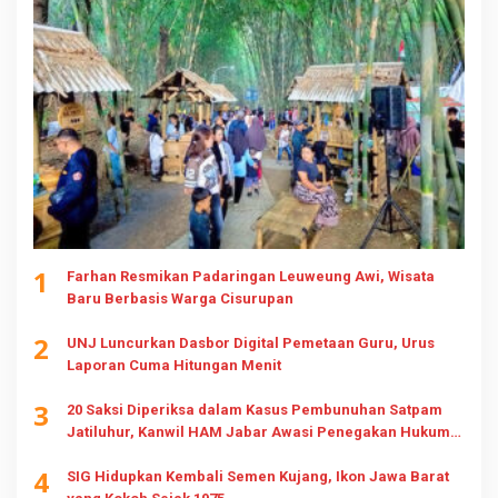
1
Farhan Resmikan Padaringan Leuweung Awi, Wisata
Baru Berbasis Warga Cisurupan
2
UNJ Luncurkan Dasbor Digital Pemetaan Guru, Urus
Laporan Cuma Hitungan Menit
3
20 Saksi Diperiksa dalam Kasus Pembunuhan Satpam
Jatiluhur, Kanwil HAM Jabar Awasi Penegakan Hukum
dan Hak Keluarga
4
SIG Hidupkan Kembali Semen Kujang, Ikon Jawa Barat