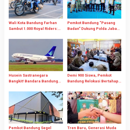
Wali Kota Bandung Farhan
Pemkot Bandung “Pasang
Sambut 1.000 Royal Riders:
Badan” Dukung Polda Jabar
Komunitas Jadi Mesin
Berantas Street Crime, 352
Penggerak Pariwisata dan
Kasus Terungkap
Promosi Kota
Husein Sastranegara
Demi 900 Siswa, Pemkot
Bangkit! Bandara Bandung
Bandung Relokasi Bertahap
Resmi Layani Pesawat Jet
SDN 026 Bojongloa dan
Mulai 14 Agustus 2026
“Pasang Badan” Tolak
Pengusiran
Pemkot Bandung Segel
Tren Baru, Generasi Muda