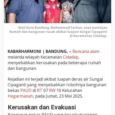
a
n
C
i
d
a
Wali Kota Bandung, Muhammad Farhan, saat meninjau
Rumah dan bangunan rusak akibat luapan Sungai Cipaganti
d
di Kecamatan Cidadap.
a
p
,
KABARHARMONI | BANDUNG, –
Bencana alam
R
melanda wilayah Kecamatan
Cidadap
,
u
menyebabkan kerusakan pada beberapa rumah
m
dan bangunan.
a
h
Kejadian ini terjadi akibat luapan deras air Sungai
d
a
Cipaganti yang menyebabkan robohnya bangunan
n
bekas
PAUD
di
RT
07
RW
10 Kelurahan
B
Hegarmanah
, pada Jumat, 23 Mei 2025.
a
n
Kerusakan dan Evakuasi
g
Bangunan bekas PAUD yang berada di pinggir
u