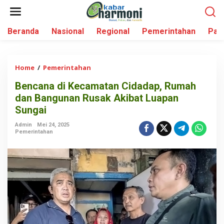
L
e
w
Beranda
Nasional
Regional
Pemerintahan
Par
a
t
i
k
Home
/
Pemerintahan
B
e
e
k
Bencana di Kecamatan Cidadap, Rumah
n
o
dan Bangunan Rusak Akibat Luapan
c
n
a
Sungai
t
n
e
Admin
Mei 24, 2025
a
Pemerintahan
n
d
i
K
e
c
a
m
a
t