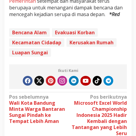
Pemerintah
setempat dan masyarakat terus
berupaya untuk menangani dampak bencana dan
mencegah kejadian serupa di masa depan.
*Red
Bencana Alam
Evakuasi Korban
Kecamatan Cidadap
Kerusakan Rumah
Luapan Sungai
Ikuti Kami
N
Pos sebelumnya
Pos berikutnya
Wali Kota Bandung
Microsoft Excel World
a
Minta Warga Bantaran
Championship
v
Sungai Pindah ke
Indonesia 2025 Hadir
Tempat Lebih Aman
Kembali dengan
i
Tantangan yang Lebih
g
Seru