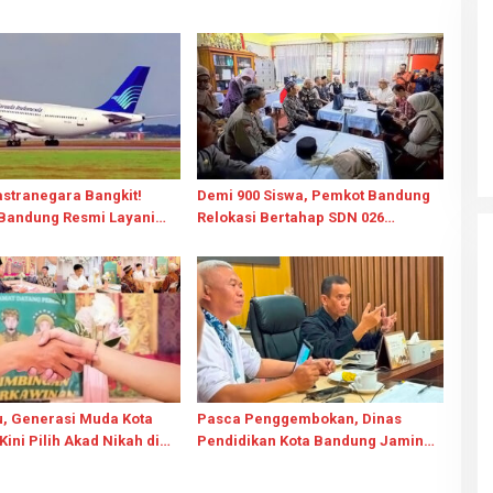
stranegara Bangkit!
Demi 900 Siswa, Pemkot Bandung
Bandung Resmi Layani
Relokasi Bertahap SDN 026
et Mulai 14 Agustus 2026
Bojongloa dan “Pasang Badan”
Tolak Pengusiran
u, Generasi Muda Kota
Pasca Penggembokan, Dinas
ini Pilih Akad Nikah di
Pendidikan Kota Bandung Jamin
Pembelajaran SDN 026 Bojongloa
Tetap Berjalan