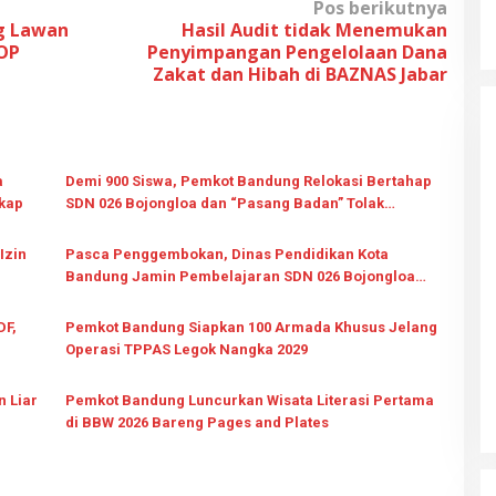
Pos berikutnya
g Lawan
Hasil Audit tidak Menemukan
TOP
Penyimpangan Pengelolaan Dana
Zakat dan Hibah di BAZNAS Jabar
a
Demi 900 Siswa, Pemkot Bandung Relokasi Bertahap
gkap
SDN 026 Bojongloa dan “Pasang Badan” Tolak
Pengusiran
Izin
Pasca Penggembokan, Dinas Pendidikan Kota
Bandung Jamin Pembelajaran SDN 026 Bojongloa
Tetap Berjalan
DF,
Pemkot Bandung Siapkan 100 Armada Khusus Jelang
Operasi TPPAS Legok Nangka 2029
n Liar
Pemkot Bandung Luncurkan Wisata Literasi Pertama
di BBW 2026 Bareng Pages and Plates