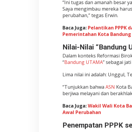
i
“Ini tugas dan amanah besar y
l
Saya mengimbau mereka harus b
d
perubahan,” tegas Erwin.
i
S
Baca Juga:
Pelantikan PPPK d
e
Pemerintahan Kota Bandung
l
u
Nilai-Nilai “Bandung 
r
u
Dalam konteks Reformasi Birokr
h
“
Bandung UTAMA
” sebagai jati
W
i
Lima nilai ini adalah: Unggul,
l
a
“Tunjukkan bahwa
ASN
Kota Ba
y
berjiwa melayani dan berakhlak 
a
h
Baca Juga:
Wakil Wali Kota B
K
Awal Perubahan
o
t
Penempatan PPPK sec
a