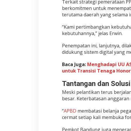
Terkait strategi pemerataan 
berkomitmen untuk menempatkan
terutama daerah yang selama i
“Kami pertimbangkan kebutuhan r
kebutuhannya,” jelas Erwin.
Penempatan ini, lanjutnya, dil
didukung sistem digital yang 
Baca Juga:
Menghadapi UU AS
untuk Transisi Tenaga Honor
Tantangan dan Solusi
Meski pelantikan terus berja
besar. Keterbatasan anggaran 
“
APBD
membatasi belanja pegaw
cermat setiap kali membuka for
Pemkot Bandung juga menerapk