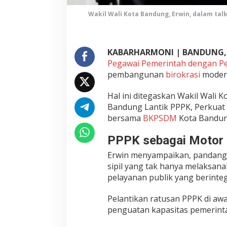
i
Wakil Wali Kota Bandung, Erwin, dalam ta
k
,
D
i
KABARHARMONI | BANDUNG,
t
Pegawai Pemerintah dengan Per
e
pembangunan
birokrasi
modern
m
p
Hal ini ditegaskan Wakil Wali 
a
Bandung Lantik PPPK, Perkuat L
t
k
bersama
BKPSDM
Kota Bandung
a
n
PPPK sebagai Motor 
s
Erwin menyampaikan, pandanga
e
sipil yang tak hanya melaksana
c
pelayanan publik yang berinteg
a
r
a
Pelantikan ratusan PPPK di aw
A
penguatan kapasitas pemerin
d