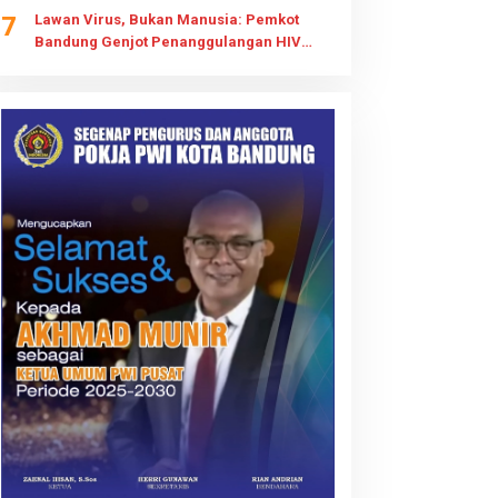
7
Lawan Virus, Bukan Manusia: Pemkot
Bandung Genjot Penanggulangan HIV
AIDS dengan Strategi STOP