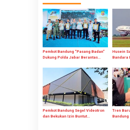
Pemkot Bandung “Pasang Badan”
Husein Sa
Dukung Polda Jabar Berantas
Bandara 
Street Crime, 352 Kasus Terungkap
Pesawat J
Pemkot Bandung Segel Videotron
Tren Bar
dan Bekukan Izin Buntut
Bandung K
Penebangan Pohon Demi
KUA
Visibilitas