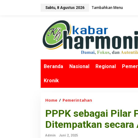
L
Tambahkan Menu
Sabtu, 8 Agustus 2026
e
w
a
t
i
k
e
k
o
n
Beranda
Nasional
Regional
Pemer
t
e
Kronik
n
Home
/
Pemerintahan
P
P
PPPK sebagai Pilar 
P
K
Ditempatkan secara A
s
e
Admin
Juni 2, 2025
b