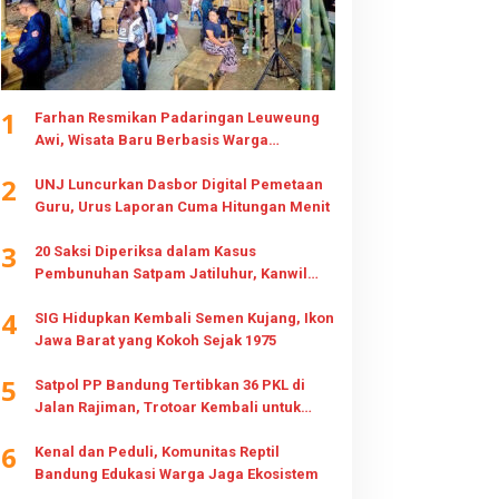
1
Farhan Resmikan Padaringan Leuweung
Awi, Wisata Baru Berbasis Warga
Cisurupan
2
UNJ Luncurkan Dasbor Digital Pemetaan
Guru, Urus Laporan Cuma Hitungan Menit
3
20 Saksi Diperiksa dalam Kasus
Pembunuhan Satpam Jatiluhur, Kanwil
HAM Jabar Awasi Penegakan Hukum dan
4
Hak Keluarga
SIG Hidupkan Kembali Semen Kujang, Ikon
Jawa Barat yang Kokoh Sejak 1975
5
Satpol PP Bandung Tertibkan 36 PKL di
Jalan Rajiman, Trotoar Kembali untuk
Pejalan Kaki
6
Kenal dan Peduli, Komunitas Reptil
Bandung Edukasi Warga Jaga Ekosistem