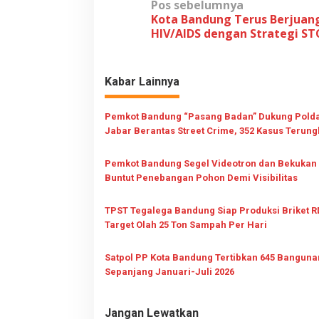
N
Pos sebelumnya
Kota Bandung Terus Berjuan
a
HIV/AIDS dengan Strategi S
v
i
Kabar Lainnya
g
a
Pemkot Bandung “Pasang Badan” Dukung Pold
s
Jabar Berantas Street Crime, 352 Kasus Terun
i
p
Pemkot Bandung Segel Videotron dan Bekukan 
Buntut Penebangan Pohon Demi Visibilitas
o
s
TPST Tegalega Bandung Siap Produksi Briket R
Target Olah 25 Ton Sampah Per Hari
Satpol PP Kota Bandung Tertibkan 645 Banguna
Sepanjang Januari-Juli 2026
Jangan Lewatkan