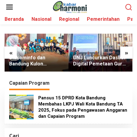
L
e
w
Beranda
Nasional
Regional
Pemerintahan
Par
a
t
i
k
e
k
«
»
o
Diskominfo dan
UNJ Luncurkan Dasbor
n
Bandung Kulon
Digital Pemetaan Guru,
t
Sinkronkan
Urus Laporan Cuma
e
Pengelolaan Medsos,
Hitungan Menit
n
Perkuat Diseminasi
Capaian Program
Informasi Kewilayahan
Pansus 15 DPRD Kota Bandung
Membahas LKPJ Wali Kota Bandung TA
2025, Fokus pada Pengawasan Anggaran
dan Capaian Program
Cari