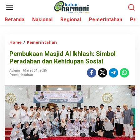
L
e
w
Beranda
Nasional
Regional
Pemerintahan
Par
a
t
i
k
Home
/
Pemerintahan
P
e
e
k
Pembukaan Masjid Al Ikhlash: Simbol
m
o
Peradaban dan Kehidupan Sosial
b
n
u
t
Admin
Maret 31, 2025
k
Pemerintahan
e
a
n
a
n
M
a
s
j
i
d
A