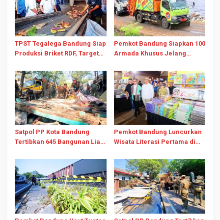
TPST Tegalega Bandung Siap
Pemkot Bandung Siapkan 100
Produksi Briket RDF, Target
Armada Khusus Jelang
Olah 25 Ton Sampah Per Hari
Operasi TPPAS Legok
Nangka 2029
Satpol PP Kota Bandung
Pemkot Bandung Luncurkan
Tertibkan 645 Bangunan Liar
Wisata Literasi Pertama di
Sepanjang Januari-Juli 2026
BBW 2026 Bareng Pages and
Plates