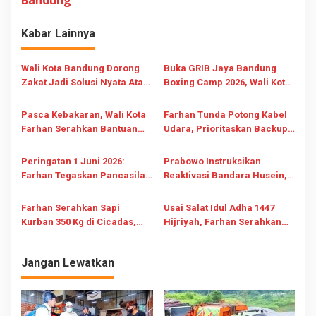
Bandung
g
a
Kabar Lainnya
s
i
Wali Kota Bandung Dorong
Buka GRIB Jaya Bandung
Zakat Jadi Solusi Nyata Atasi
Boxing Camp 2026, Wali Kota
p
Ketimpangan Sosial dan
Farhan: Lawan Terberat Ada
o
Kuatkan Kesejahteraan
di Dalam Diri
Pasca Kebakaran, Wali Kota
Farhan Tunda Potong Kabel
s
Farhan Serahkan Bantuan
Udara, Prioritaskan Backup
Baznas Kota Bandung Rp25
Internet Publik Aman
Juta ke Ponpes Al-Falah
Peringatan 1 Juni 2026:
Prabowo Instruksikan
Farhan Tegaskan Pancasila
Reaktivasi Bandara Husein,
Ideologi Hidup Penuntun
Farhan Siap Benahi Akses
Bangsa
Farhan Serahkan Sapi
Usai Salat Idul Adha 1447
Kurban 350 Kg di Cicadas,
Hijriyah, Farhan Serahkan
Ajak Warga Jaga
Sapi Kurban 1,25 Ton dari
Kebersamaan Idul Adha
Presiden Prabowo
Jangan Lewatkan