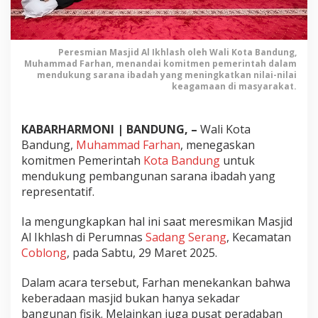
l
I
k
h
Peresmian Masjid Al Ikhlash oleh Wali Kota Bandung,
l
Muhammad Farhan, menandai komitmen pemerintah dalam
mendukung sarana ibadah yang meningkatkan nilai-nilai
a
keagamaan di masyarakat.
s
h
:
KABARHARMONI | BANDUNG, –
Wali Kota
S
Bandung,
Muhammad Farhan
, menegaskan
i
komitmen Pemerintah
Kota Bandung
untuk
m
mendukung pembangunan sarana ibadah yang
b
o
representatif.
l
P
Ia mengungkapkan hal ini saat meresmikan Masjid
e
Al Ikhlash di Perumnas
Sadang Serang
, Kecamatan
r
Coblong
, pada Sabtu, 29 Maret 2025.
a
d
Dalam acara tersebut, Farhan menekankan bahwa
a
keberadaan masjid bukan hanya sekadar
b
bangunan fisik. Melainkan juga pusat peradaban
a