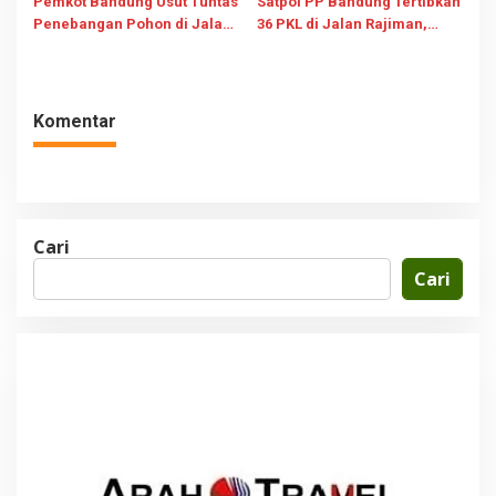
Pemkot Bandung Usut Tuntas
Satpol PP Bandung Tertibkan
Penebangan Pohon di Jalan
36 PKL di Jalan Rajiman,
Riau, Bidik Pidana dan
Trotoar Kembali untuk
Perizinan Usaha
Pejalan Kaki
Komentar
Cari
Cari