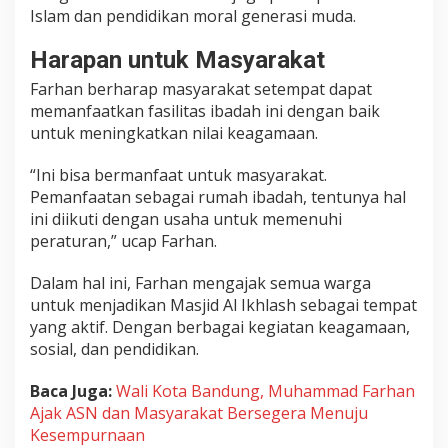
Islam dan pendidikan moral generasi muda.
n
d
Harapan untuk Masyarakat
a
n
Farhan berharap masyarakat setempat dapat
K
memanfaatkan fasilitas ibadah ini dengan baik
e
untuk meningkatkan nilai keagamaan.
h
i
“Ini bisa bermanfaat untuk masyarakat.
d
Pemanfaatan sebagai rumah ibadah, tentunya hal
u
ini diikuti dengan usaha untuk memenuhi
p
a
peraturan,” ucap Farhan.
n
S
Dalam hal ini, Farhan mengajak semua warga
o
untuk menjadikan Masjid Al Ikhlash sebagai tempat
s
yang aktif. Dengan berbagai kegiatan keagamaan,
i
sosial, dan pendidikan.
a
l
Baca Juga:
Wali Kota Bandung, Muhammad Farhan
Ajak ASN dan Masyarakat Bersegera Menuju
Kesempurnaan