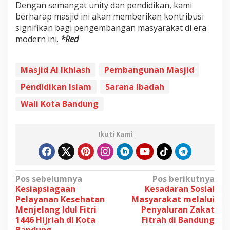
Dengan semangat unity dan pendidikan, kami
berharap masjid ini akan memberikan kontribusi
signifikan bagi pengembangan masyarakat di era
modern ini.
*Red
Masjid Al Ikhlash
Pembangunan Masjid
Pendidikan Islam
Sarana Ibadah
Wali Kota Bandung
Ikuti Kami
N
Pos sebelumnya
Pos berikutnya
Kesiapsiagaan
Kesadaran Sosial
a
Pelayanan Kesehatan
Masyarakat melalui
v
Menjelang Idul Fitri
Penyaluran Zakat
1446 Hijriah di Kota
Fitrah di Bandung
i