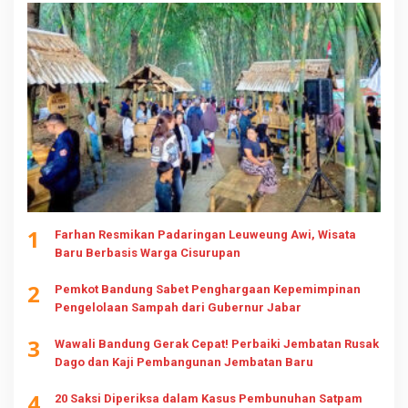
1
Farhan Resmikan Padaringan Leuweung Awi, Wisata
Baru Berbasis Warga Cisurupan
2
Pemkot Bandung Sabet Penghargaan Kepemimpinan
Pengelolaan Sampah dari Gubernur Jabar
3
Wawali Bandung Gerak Cepat! Perbaiki Jembatan Rusak
Dago dan Kaji Pembangunan Jembatan Baru
4
20 Saksi Diperiksa dalam Kasus Pembunuhan Satpam