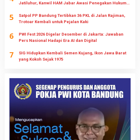
Jatiluhur, Kanwil HAM Jabar Awasi Penegakan Hukum
dan Hak Keluarga
5
Satpol PP Bandung Tertibkan 36 PKL di Jalan Rajiman,
Trotoar Kembali untuk Pejalan Kaki
6
PWI Fest 2026 Digelar Desember di Jakarta: Jawaban
Pers Nasional Hadapi Era AI dan Digital
7
SIG Hidupkan Kembali Semen Kujang, Ikon Jawa Barat
yang Kokoh Sejak 1975