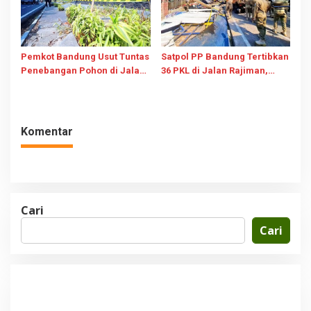
Pemkot Bandung Usut Tuntas
Satpol PP Bandung Tertibkan
Penebangan Pohon di Jalan
36 PKL di Jalan Rajiman,
Riau, Bidik Pidana dan
Trotoar Kembali untuk
Perizinan Usaha
Pejalan Kaki
Komentar
Cari
Cari