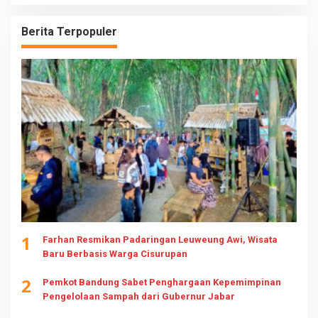
Berita Terpopuler
1
Farhan Resmikan Padaringan Leuweung Awi, Wisata
Baru Berbasis Warga Cisurupan
2
Pemkot Bandung Sabet Penghargaan Kepemimpinan
Pengelolaan Sampah dari Gubernur Jabar