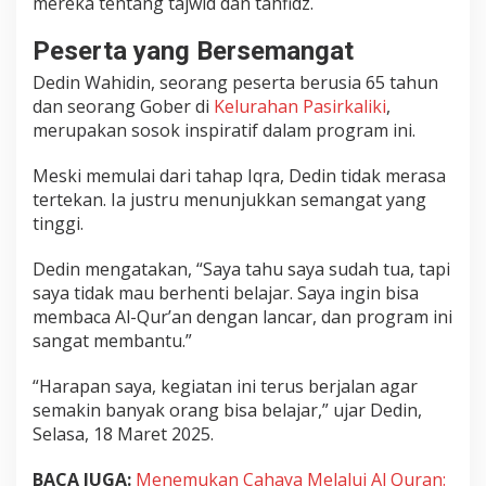
mereka tentang tajwid dan tahfidz.
U
t
Peserta yang Bersemangat
a
Dedin Wahidin, seorang peserta berusia 65 tahun
m
dan seorang Gober di
Kelurahan Pasirkaliki
,
a
merupakan sosok inspiratif dalam program ini.
M
e
n
Meski memulai dari tahap Iqra, Dedin tidak merasa
g
tertekan. Ia justru menunjukkan semangat yang
a
tinggi.
j
i
Dedin mengatakan, “Saya tahu saya sudah tua, tapi
d
saya tidak mau berhenti belajar. Saya ingin bisa
i
membaca Al-Qur’an dengan lancar, dan program ini
P
sangat membantu.”
a
s
“Harapan saya, kegiatan ini terus berjalan agar
i
semakin banyak orang bisa belajar,” ujar Dedin,
r
Selasa, 18 Maret 2025.
k
a
l
BACA JUGA:
Menemukan Cahaya Melalui Al Quran: