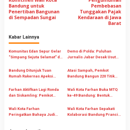
a
Bandung untuk
Pembebasan
v
Penertiban Bangunan
Tunggakan Pajak
di Sempadan Sungai
Kendaraan di Jawa
i
Barat
g
a
Kabar Lainnya
s
i
Komunitas Edan Sepur Gelar
Demo di Polda: Puluhan
“Simpang Sejuta Selamat” di
Jurnalis Jabar Desak Usut
p
Dago, Kampanyekan Tertib
Dugaan Penghinaan Hotman
o
Lalu Lintas
Paris Terhadap Profesi Pers
Bandung Ditunjuk Tuan
Atasi Sampah, Pemkot
s
Rumah Rakernas Apeksi
Bandung Bangun 220 Titik
2027, Momentum Dongkrak
Pengolahan Baru Mulai
Ekonomi dan Citra Kota
Agustus
Farhan Aktifkan Lagi Ronda
Wali Kota Farhan Buka MTQ
dan Siskamling: Pemkot
ke-49 Bandung: Bentuk
Bandung Antisipasi
Generasi Qurani Bandung
Kekerasan Pelajar dan Begal
UTAMA
Wali Kota Farhan
Wali Kota Farhan Sepakati
Saat Libur Sekolah
Peringatkan Bahaya Judi
Kolaborasi Bandung Prancis
Online dan Tegas Sanksi ASN
Bidang Kreatif
Pelaku