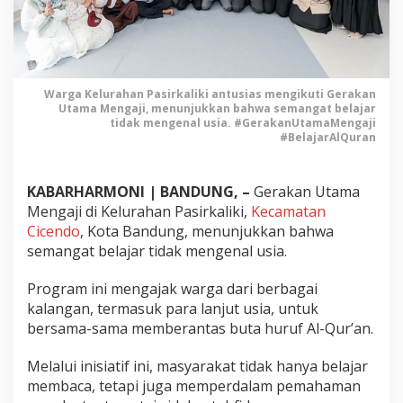
b
a
t
u
n
Warga Kelurahan Pasirkaliki antusias mengikuti Gerakan
t
Utama Mengaji, menunjukkan bahwa semangat belajar
u
tidak mengenal usia. #GerakanUtamaMengaji
k
#BelajarAlQuran
B
e
l
KABARHARMONI | BANDUNG, –
Gerakan Utama
a
Mengaji di Kelurahan Pasirkaliki,
Kecamatan
j
Cicendo
, Kota Bandung, menunjukkan bahwa
a
semangat belajar tidak mengenal usia.
r
:
Program ini mengajak warga dari berbagai
G
kalangan, termasuk para lanjut usia, untuk
e
bersama-sama memberantas buta huruf Al-Qur’an.
r
a
Melalui inisiatif ini, masyarakat tidak hanya belajar
k
membaca, tetapi juga memperdalam pemahaman
a
n