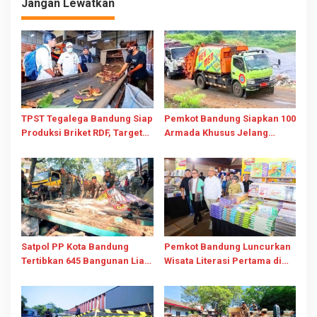
Jangan Lewatkan
TPST Tegalega Bandung Siap
Pemkot Bandung Siapkan 100
Produksi Briket RDF, Target
Armada Khusus Jelang
Olah 25 Ton Sampah Per Hari
Operasi TPPAS Legok
Nangka 2029
Satpol PP Kota Bandung
Pemkot Bandung Luncurkan
Tertibkan 645 Bangunan Liar
Wisata Literasi Pertama di
Sepanjang Januari-Juli 2026
BBW 2026 Bareng Pages and
Plates