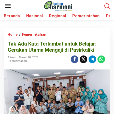
L
e
w
Beranda
Nasional
Regional
Pemerintahan
Par
a
t
i
k
Home
/
Pemerintahan
T
e
a
k
Tak Ada Kata Terlambat untuk Belajar:
k
o
Gerakan Utama Mengaji di Pasirkaliki
A
n
d
t
Admin
Maret 20, 2025
a
Pemerintahan
e
K
n
a
t
a
T
e
r
l
a
m