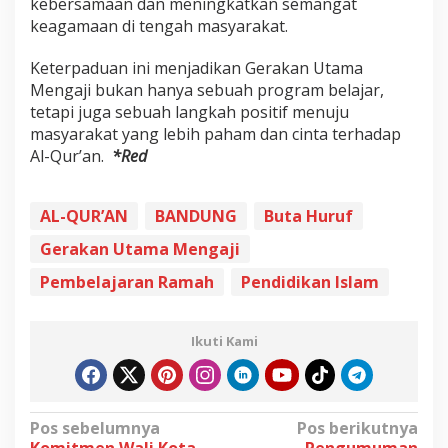
kebersamaan dan meningkatkan semangat
keagamaan di tengah masyarakat.
Keterpaduan ini menjadikan Gerakan Utama
Mengaji bukan hanya sebuah program belajar,
tetapi juga sebuah langkah positif menuju
masyarakat yang lebih paham dan cinta terhadap
Al-Qur’an.
*Red
AL-QUR’AN
BANDUNG
Buta Huruf
Gerakan Utama Mengaji
Pembelajaran Ramah
Pendidikan Islam
Ikuti Kami
N
Pos sebelumnya
Pos berikutnya
Komitmen Wali Kota
Pengumuman