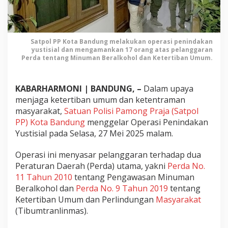
u
n
g
G
Satpol PP Kota Bandung melakukan operasi penindakan
e
yustisial dan mengamankan 17 orang atas pelanggaran
n
Perda tentang Minuman Beralkohol dan Ketertiban Umum.
c
a
r
KABARHARMONI | BANDUNG, –
Dalam upaya
T
menjaga ketertiban umum dan ketentraman
i
masyarakat,
Satuan Polisi Pamong Praja (Satpol
n
PP) Kota Bandung
menggelar Operasi Penindakan
d
Yustisial pada Selasa, 27 Mei 2025 malam.
a
k
Operasi ini menyasar pelanggaran terhadap dua
P
Peraturan Daerah (Perda) utama, yakni
Perda No.
e
11 Tahun 2010
tentang Pengawasan Minuman
l
a
Beralkohol dan
Perda No. 9 Tahun 2019
tentang
n
Ketertiban Umum dan Perlindungan
Masyarakat
g
(Tibumtranlinmas).
g
a