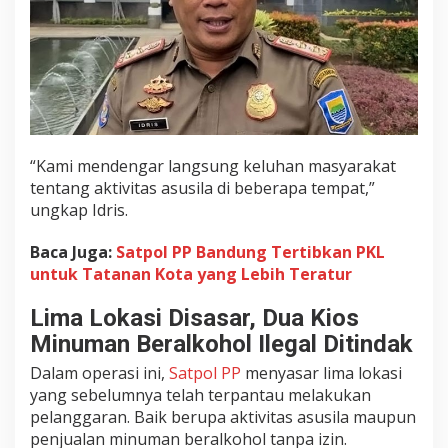
k
a
n
“Kami mendengar langsung keluhan masyarakat
tentang aktivitas asusila di beberapa tempat,”
ungkap Idris.
Baca Juga:
Satpol PP Bandung Tertibkan PKL
untuk Tatanan Kota yang Lebih Teratur
Lima Lokasi Disasar, Dua Kios
Minuman Beralkohol Ilegal Ditindak
Dalam operasi ini,
Satpol PP
menyasar lima lokasi
yang sebelumnya telah terpantau melakukan
pelanggaran. Baik berupa aktivitas asusila maupun
penjualan minuman beralkohol tanpa izin.