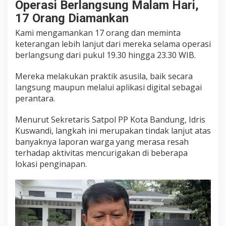
Operasi Berlangsung Malam Hari,
r
17 Orang Diamankan
a
n
Kami mengamankan 17 orang dan meminta
P
keterangan lebih lanjut dari mereka selama operasi
e
berlangsung dari pukul 19.30 hingga 23.30 WIB.
r
d
Mereka melakukan praktik asusila, baik secara
a
langsung maupun melalui aplikasi digital sebagai
,
perantara.
1
7
Menurut Sekretaris Satpol PP Kota Bandung, Idris
O
Kuswandi, langkah ini merupakan tindak lanjut atas
r
banyaknya laporan warga yang merasa resah
a
n
terhadap aktivitas mencurigakan di beberapa
g
lokasi penginapan.
D
i
a
m
a
n