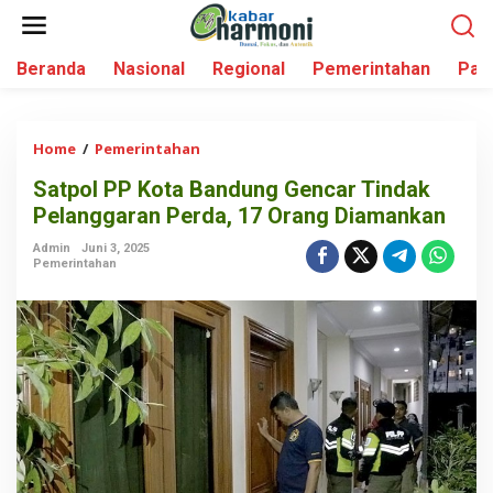
L
e
w
Beranda
Nasional
Regional
Pemerintahan
Par
a
t
i
k
Home
/
Pemerintahan
S
e
a
k
Satpol PP Kota Bandung Gencar Tindak
t
o
Pelanggaran Perda, 17 Orang Diamankan
p
n
o
t
Admin
Juni 3, 2025
l
Pemerintahan
e
P
n
P
K
o
t
a
B
a
n
d