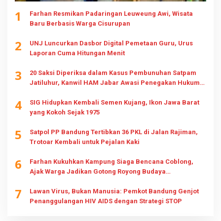
1
Farhan Resmikan Padaringan Leuweung Awi, Wisata
Baru Berbasis Warga Cisurupan
2
UNJ Luncurkan Dasbor Digital Pemetaan Guru, Urus
Laporan Cuma Hitungan Menit
3
20 Saksi Diperiksa dalam Kasus Pembunuhan Satpam
Jatiluhur, Kanwil HAM Jabar Awasi Penegakan Hukum
dan Hak Keluarga
4
SIG Hidupkan Kembali Semen Kujang, Ikon Jawa Barat
yang Kokoh Sejak 1975
5
Satpol PP Bandung Tertibkan 36 PKL di Jalan Rajiman,
Trotoar Kembali untuk Pejalan Kaki
6
Farhan Kukuhkan Kampung Siaga Bencana Coblong,
Ajak Warga Jadikan Gotong Royong Budaya
Kesiapsiagaan
7
Lawan Virus, Bukan Manusia: Pemkot Bandung Genjot
Penanggulangan HIV AIDS dengan Strategi STOP