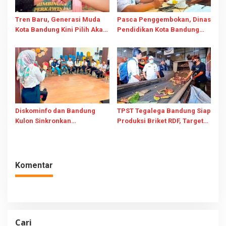
Tren Baru, Generasi Muda
Pasca Penggembokan, Dinas
Kota Bandung Kini Pilih Akad
Pendidikan Kota Bandung
Nikah di KUA
Jamin Pembelajaran SDN
026 Bojongloa Tetap Berjalan
Diskominfo dan Bandung
TPST Tegalega Bandung Siap
Kulon Sinkronkan
Produksi Briket RDF, Target
Pengelolaan Medsos,
Olah 25 Ton Sampah Per Hari
Perkuat Diseminasi
Informasi Kewilayahan
Komentar
Cari