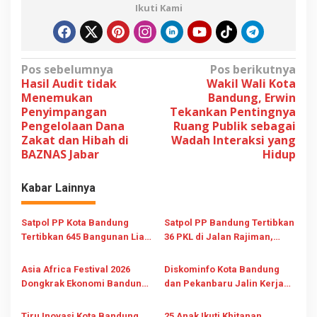
Ikuti Kami
N
Pos sebelumnya
Pos berikutnya
Hasil Audit tidak
Wakil Wali Kota
a
Menemukan
Bandung, Erwin
v
Penyimpangan
Tekankan Pentingnya
Pengelolaan Dana
Ruang Publik sebagai
i
Zakat dan Hibah di
Wadah Interaksi yang
g
BAZNAS Jabar
Hidup
a
s
Kabar Lainnya
i
Satpol PP Kota Bandung
Satpol PP Bandung Tertibkan
p
Tertibkan 645 Bangunan Liar
36 PKL di Jalan Rajiman,
o
Sepanjang Januari-Juli 2026
Trotoar Kembali untuk
s
Pejalan Kaki
Asia Africa Festival 2026
Diskominfo Kota Bandung
Dongkrak Ekonomi Bandung
dan Pekanbaru Jalin Kerja
Rp795 Juta dan Tarik 259 Ribu
Sama Kuatkan Digital dan
Pengunjung
Tata Kelola Fiber Optik
Tiru Inovasi Kota Bandung,
25 Anak Ikuti Khitanan