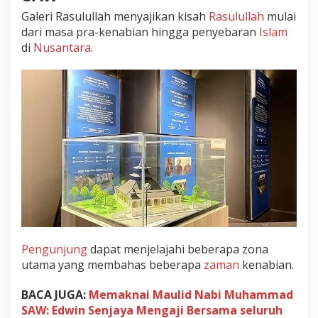
n
Galeri Rasulullah menyajikan kisah
Rasulullah
mulai
g
dari masa pra-kenabian hingga penyebaran
Islam
e
di
Nusantara
.
n
a
l
K
i
s
a
h
N
a
b
i
M
u
Pengunjung
dapat menjelajahi beberapa zona
h
utama yang membahas beberapa
zaman
kenabian.
a
m
BACA JUGA:
Memaknai Maulid Nabi Muhammad
m
SAW: Edwin Senjaya Mengaji Bersama seluruh
a