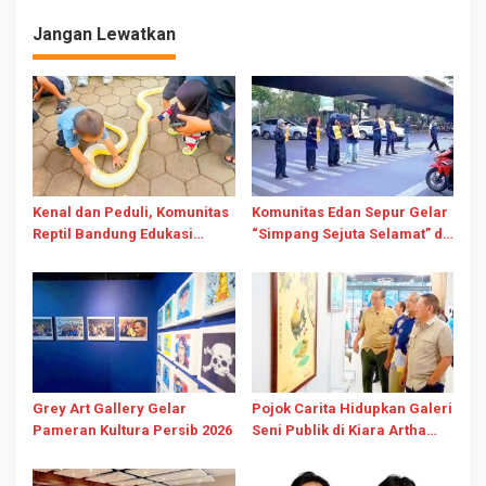
Jangan Lewatkan
Kenal dan Peduli, Komunitas
Komunitas Edan Sepur Gelar
Reptil Bandung Edukasi
“Simpang Sejuta Selamat” di
Warga Jaga Ekosistem
Dago, Kampanyekan Tertib
Lalu Lintas
Grey Art Gallery Gelar
Pojok Carita Hidupkan Galeri
Pameran Kultura Persib 2026
Seni Publik di Kiara Artha
Park Bandung