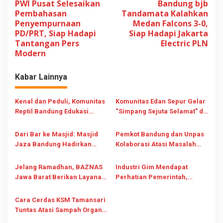
PWI Pusat Selesaikan
Bandung bjb
a
Pembahasan
Tandamata Kalahkan
v
Penyempurnaan
Medan Falcons 3-0,
PD/PRT, Siap Hadapi
Siap Hadapi Jakarta
i
Tantangan Pers
Electric PLN
g
Modern
a
s
Kabar Lainnya
i
Kenal dan Peduli, Komunitas
Komunitas Edan Sepur Gelar
p
Reptil Bandung Edukasi
“Simpang Sejuta Selamat” di
o
Warga Jaga Ekosistem
Dago, Kampanyekan Tertib
s
Lalu Lintas
Dari Bar ke Masjid: Masjid
Pemkot Bandung dan Unpas
Jaza Bandung Hadirkan
Kolaborasi Atasi Masalah
Ruang Ibadah Modern untuk
Sampah dengan Inovasi dan
Anak Muda
Edukasi
Jelang Ramadhan, BAZNAS
Industri Gim Mendapat
Jawa Barat Berikan Layanan
Perhatian Pemerintah,
Kesehatan Gratis dan
seiring Peraturan Presiden
Edukasi ZIS di Happening Art
Nomor 19 Tahun 2024
Cara Cerdas KSM Tamansari
Tuntas Atasi Sampah Organik
dengan Maggot