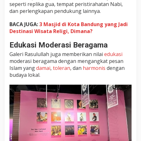
e
seperti replika gua, tempat peristirahatan Nabi,
r
dan perlengkapan pendukung lainnya.
n
BACA JUGA:
3 Masjid di Kota Bandung yang Jadi
Destinasi Wisata Religi, Dimana?
Edukasi Moderasi Beragama
Galeri Rasulullah juga memberikan nilai
edukasi
moderasi beragama dengan mengangkat pesan
Islam yang
damai
,
toleran
, dan
harmonis
dengan
budaya lokal.