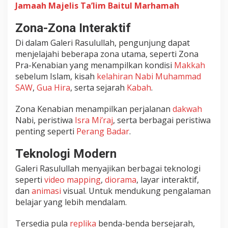
Jamaah Majelis Ta’lim Baitul Marhamah
d
S
Zona-Zona Interaktif
A
W
Di dalam Galeri Rasulullah, pengunjung dapat
d
menjelajahi beberapa zona utama, seperti Zona
e
Pra-Kenabian yang menampilkan kondisi
Makkah
n
sebelum Islam, kisah
kelahiran Nabi Muhammad
g
SAW
,
Gua Hira
, serta sejarah
Kabah
.
a
n
T
Zona Kenabian menampilkan perjalanan
dakwah
e
Nabi, peristiwa
Isra Mi’raj
, serta berbagai peristiwa
k
penting seperti
Perang Badar
.
n
o
Teknologi Modern
l
Galeri Rasulullah menyajikan berbagai teknologi
o
seperti
video mapping
,
diorama
, layar interaktif,
g
i
dan
animasi
visual. Untuk mendukung pengalaman
M
belajar yang lebih mendalam.
o
d
Tersedia pula
replika
benda-benda bersejarah,