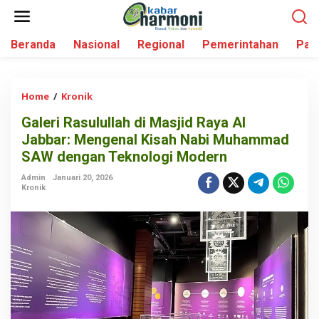
L
e
w
Beranda
Nasional
Regional
Pemerintahan
Par
a
t
i
k
Home
/
Kronik
G
e
a
k
Galeri Rasulullah di Masjid Raya Al
l
o
Jabbar: Mengenal Kisah Nabi Muhammad
e
n
r
SAW dengan Teknologi Modern
t
i
e
Admin
Januari 20, 2026
R
Kronik
n
a
s
u
l
u
l
l
a
h