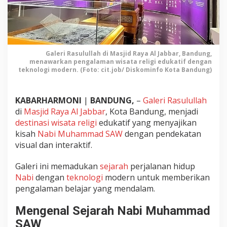
d
i
M
a
s
Galeri Rasulullah di Masjid Raya Al Jabbar, Bandung,
j
menawarkan pengalaman wisata religi edukatif dengan
i
teknologi modern. (Foto: cit.job/ Diskominfo Kota Bandung)
d
R
a
KABARHARMONI
|
BANDUNG,
–
Galeri Rasulullah
y
di
Masjid Raya Al Jabbar
, Kota Bandung, menjadi
a
destinasi
wisata religi
edukatif yang menyajikan
A
kisah
Nabi Muhammad SAW
dengan pendekatan
l
visual dan interaktif.
J
a
Galeri ini memadukan
sejarah
perjalanan hidup
b
b
Nabi
dengan
teknologi
modern untuk memberikan
a
pengalaman belajar yang mendalam.
r
:
Mengenal Sejarah Nabi Muhammad
M
SAW
e