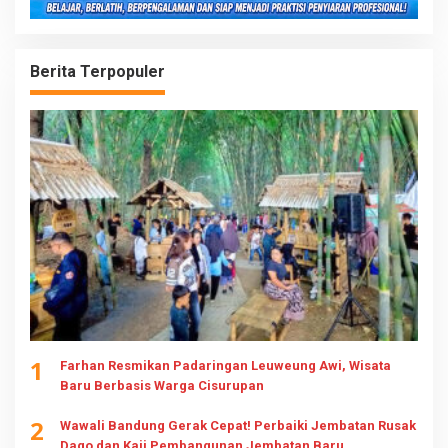
Berita Terpopuler
1
Farhan Resmikan Padaringan Leuweung Awi, Wisata
Baru Berbasis Warga Cisurupan
2
Wawali Bandung Gerak Cepat! Perbaiki Jembatan Rusak
Dago dan Kaji Pembangunan Jembatan Baru