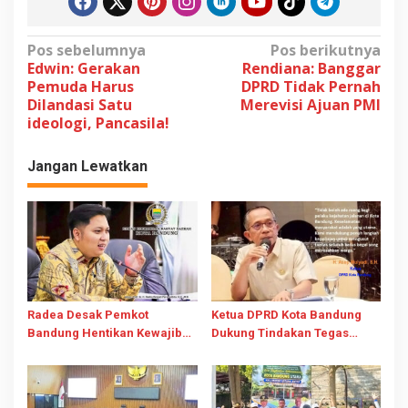
N
Pos sebelumnya
Pos berikutnya
Edwin: Gerakan
Rendiana: Banggar
a
Pemuda Harus
DPRD Tidak Pernah
v
Dilandasi Satu
Merevisi Ajuan PMI
ideologi, Pancasila!
i
g
Jangan Lewatkan
a
s
i
p
o
s
Radea Desak Pemkot
Ketua DPRD Kota Bandung
Bandung Hentikan Kewajiban
Dukung Tindakan Tegas
Softcopy Hardcopy Kurangi
Kapolda Jabar Berantas
Sampah
Begal