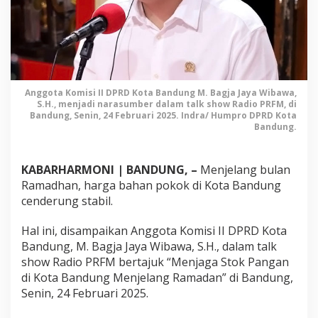
a
s
y
a
r
a
k
Anggota Komisi II DPRD Kota Bandung M. Bagja Jaya Wibawa,
S.H., menjadi narasumber dalam talk show Radio PRFM, di
a
Bandung, Senin, 24 Februari 2025. Indra/ Humpro DPRD Kota
t
Bandung.
H
i
n
KABARHARMONI | BANDUNG, –
Menjelang bulan
d
Ramadhan, harga bahan pokok di Kota Bandung
a
cenderung stabil.
r
i
Hal ini, disampaikan Anggota Komisi II DPRD Kota
B
Bandung, M. Bagja Jaya Wibawa, S.H., dalam talk
e
show Radio PRFM bertajuk “Menjaga Stok Pangan
l
i
di Kota Bandung Menjelang Ramadan” di Bandung,
P
Senin, 24 Februari 2025.
a
n