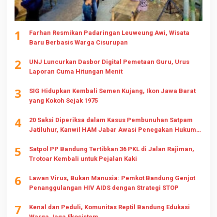
1
Farhan Resmikan Padaringan Leuweung Awi, Wisata
Baru Berbasis Warga Cisurupan
2
UNJ Luncurkan Dasbor Digital Pemetaan Guru, Urus
Laporan Cuma Hitungan Menit
3
SIG Hidupkan Kembali Semen Kujang, Ikon Jawa Barat
yang Kokoh Sejak 1975
4
20 Saksi Diperiksa dalam Kasus Pembunuhan Satpam
Jatiluhur, Kanwil HAM Jabar Awasi Penegakan Hukum
dan Hak Keluarga
5
Satpol PP Bandung Tertibkan 36 PKL di Jalan Rajiman,
Trotoar Kembali untuk Pejalan Kaki
6
Lawan Virus, Bukan Manusia: Pemkot Bandung Genjot
Penanggulangan HIV AIDS dengan Strategi STOP
7
Kenal dan Peduli, Komunitas Reptil Bandung Edukasi
Warga Jaga Ekosistem