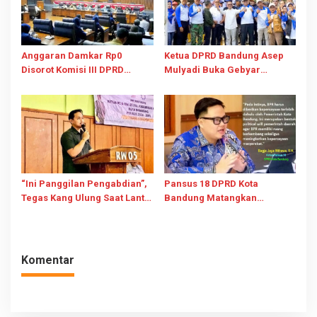
Anggaran Damkar Rp0
Ketua DPRD Bandung Asep
Disorot Komisi III DPRD
Mulyadi Buka Gebyar
Bandung, Dana Dishub-DLH-
BBGRM Astanaanyar: Gotong
Diskominfo Juga Dipangkas
Royong Kunci Selesaikan
Masalah Kota
“Ini Panggilan Pengabdian”,
Pansus 18 DPRD Kota
Tegas Kang Ulung Saat Lantik
Bandung Matangkan
RT/RW 05 Ciseureuh
Raperda BPR, Dorong Bank
Bandung Jadi Penggerak
Ekonomi Daerah
Komentar