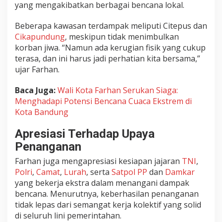
yang mengakibatkan berbagai bencana lokal.
e
t
Beberapa kawasan terdampak meliputi Citepus dan
e
o
Cikapundung
, meskipun tidak menimbulkan
r
korban jiwa. “Namun ada kerugian fisik yang cukup
o
terasa, dan ini harus jadi perhatian kita bersama,”
l
ujar Farhan.
o
g
Baca Juga:
Wali Kota Farhan Serukan Siaga:
i
Menghadapi Potensi Bencana Cuaca Ekstrem di
Kota Bandung
Apresiasi Terhadap Upaya
Penanganan
Farhan juga mengapresiasi kesiapan jajaran
TNI
,
Polri
,
Camat
,
Lurah
, serta
Satpol PP
dan
Damkar
yang bekerja ekstra dalam menangani dampak
bencana. Menurutnya, keberhasilan penanganan
tidak lepas dari semangat kerja kolektif yang solid
di seluruh lini pemerintahan.