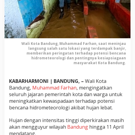
n
g
a
t
k
a
n
Wali Kota Bandung, Muhammad Farhan, saat meninjau
W
langsung salah satu lokasi yang terdampak banjir,
a
memberikan peringatan terhadap potensi bencana
r
hidrometeorologi dan pentingnya kesiapsiagaan
g
masyarakat Kota Bandung.
a
u
n
KABARHARMONI | BANDUNG, –
Wali Kota
t
Bandung,
Muhammad Farhan
, mengingatkan
u
seluruh jajaran pemerintah kota dan warga untuk
k
meningkatkan kewaspadaan terhadap potensi
W
bencana hidrometeorologi akibat hujan lebat.
a
s
Hujan dengan intensitas tinggi diperkirakan masih
p
akan mengguyur wilayah
Bandung
hingga 11 April
a
mendatang.
d