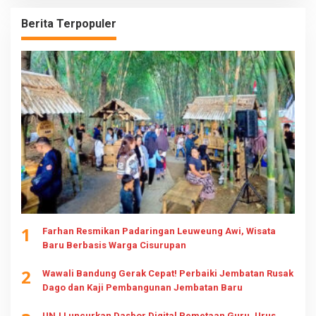
Berita Terpopuler
1
Farhan Resmikan Padaringan Leuweung Awi, Wisata
Baru Berbasis Warga Cisurupan
2
Wawali Bandung Gerak Cepat! Perbaiki Jembatan Rusak
Dago dan Kaji Pembangunan Jembatan Baru
UNJ Luncurkan Dasbor Digital Pemetaan Guru, Urus