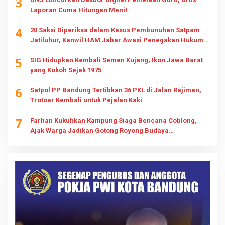
3
Laporan Cuma Hitungan Menit
4
20 Saksi Diperiksa dalam Kasus Pembunuhan Satpam
Jatiluhur, Kanwil HAM Jabar Awasi Penegakan Hukum
dan Hak Keluarga
5
SIG Hidupkan Kembali Semen Kujang, Ikon Jawa Barat
yang Kokoh Sejak 1975
6
Satpol PP Bandung Tertibkan 36 PKL di Jalan Rajiman,
Trotoar Kembali untuk Pejalan Kaki
7
Farhan Kukuhkan Kampung Siaga Bencana Coblong,
Ajak Warga Jadikan Gotong Royong Budaya
Kesiapsiagaan