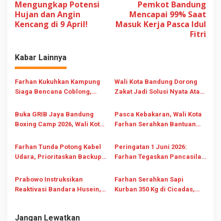
a
Mengungkap Potensi
Pemkot Bandung
v
Hujan dan Angin
Mencapai 99% Saat
Kencang di 9 April!
Masuk Kerja Pasca Idul
i
Fitri
g
a
Kabar Lainnya
s
i
Farhan Kukuhkan Kampung
Wali Kota Bandung Dorong
Siaga Bencana Coblong,
Zakat Jadi Solusi Nyata Atasi
p
Ajak Warga Jadikan Gotong
Ketimpangan Sosial dan
o
Royong Budaya
Kuatkan Kesejahteraan
Buka GRIB Jaya Bandung
Pasca Kebakaran, Wali Kota
s
Kesiapsiagaan
Boxing Camp 2026, Wali Kota
Farhan Serahkan Bantuan
Farhan: Lawan Terberat Ada
Baznas Kota Bandung Rp25
di Dalam Diri
Juta ke Ponpes Al-Falah
Farhan Tunda Potong Kabel
Peringatan 1 Juni 2026:
Udara, Prioritaskan Backup
Farhan Tegaskan Pancasila
Internet Publik Aman
Ideologi Hidup Penuntun
Bangsa
Prabowo Instruksikan
Farhan Serahkan Sapi
Reaktivasi Bandara Husein,
Kurban 350 Kg di Cicadas,
Farhan Siap Benahi Akses
Ajak Warga Jaga
Kebersamaan Idul Adha
Jangan Lewatkan