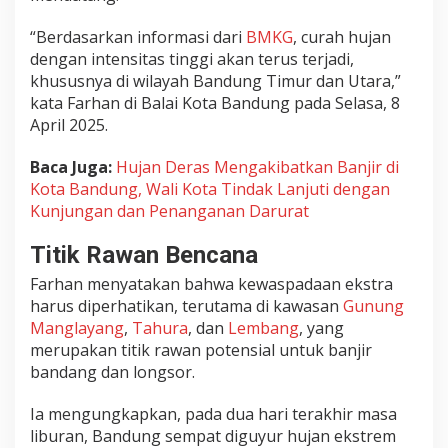
a
“Berdasarkan informasi dari
BMKG
, curah hujan
T
dengan intensitas tinggi akan terus terjadi,
e
r
khususnya di wilayah Bandung Timur dan Utara,”
h
kata Farhan di Balai Kota Bandung pada Selasa, 8
a
April 2025.
d
a
Baca Juga:
Hujan Deras Mengakibatkan Banjir di
p
Kota Bandung, Wali Kota Tindak Lanjuti dengan
B
Kunjungan dan Penanganan Darurat
e
n
Titik Rawan Bencana
c
a
Farhan menyatakan bahwa kewaspadaan ekstra
n
harus diperhatikan, terutama di kawasan
Gunung
a
Manglayang
,
Tahura
, dan
Lembang
, yang
H
merupakan titik rawan potensial untuk banjir
i
bandang dan longsor.
d
r
Ia mengungkapkan, pada dua hari terakhir masa
o
liburan, Bandung sempat diguyur hujan ekstrem
m