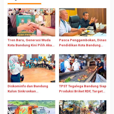
Tren Baru, Generasi Muda
Pasca Penggembokan, Dinas
Kota Bandung Kini Pilih Akad
Pendidikan Kota Bandung
Nikah di KUA
Jamin Pembelajaran SDN
026 Bojongloa Tetap Berjalan
Diskominfo dan Bandung
TPST Tegalega Bandung Siap
Kulon Sinkronkan
Produksi Briket RDF, Target
Pengelolaan Medsos,
Olah 25 Ton Sampah Per Hari
Perkuat Diseminasi
Informasi Kewilayahan