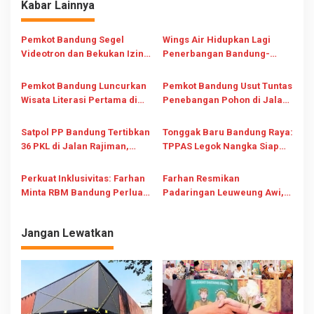
a
Kabar Lainnya
s
i
Pemkot Bandung Segel
Wings Air Hidupkan Lagi
Videotron dan Bekukan Izin
Penerbangan Bandung-
p
Buntut Penebangan Pohon
Lampung, Konektivitas Kota
o
Demi Visibilitas
Kembang ke Sumatera
Pemkot Bandung Luncurkan
Pemkot Bandung Usut Tuntas
s
Terbuka Lebar
Wisata Literasi Pertama di
Penebangan Pohon di Jalan
BBW 2026 Bareng Pages and
Riau, Bidik Pidana dan
Plates
Perizinan Usaha
Satpol PP Bandung Tertibkan
Tonggak Baru Bandung Raya:
36 PKL di Jalan Rajiman,
TPPAS Legok Nangka Siap
Trotoar Kembali untuk
Tampung 800 Ton Sampah
Pejalan Kaki
Kota Bandung Mulai 2029
Perkuat Inklusivitas: Farhan
Farhan Resmikan
Minta RBM Bandung Perluas
Padaringan Leuweung Awi,
Layanan dan Ukur Dampak
Wisata Baru Berbasis Warga
Nyata
Cisurupan
Jangan Lewatkan