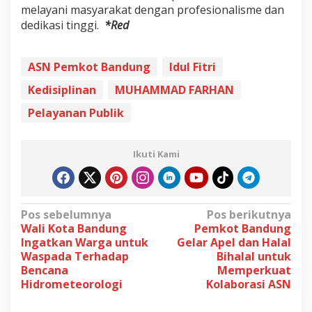
melayani masyarakat dengan profesionalisme dan
dedikasi tinggi.
*Red
ASN Pemkot Bandung
Idul Fitri
Kedisiplinan
MUHAMMAD FARHAN
Pelayanan Publik
Ikuti Kami
N
Pos sebelumnya
Pos berikutnya
Wali Kota Bandung
Pemkot Bandung
a
Ingatkan Warga untuk
Gelar Apel dan Halal
v
Waspada Terhadap
Bihalal untuk
Bencana
Memperkuat
i
Hidrometeorologi
Kolaborasi ASN
g