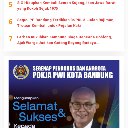
5
SIG Hidupkan Kembali Semen Kujang, Ikon Jawa Barat
yang Kokoh Sejak 1975
6
Satpol PP Bandung Tertibkan 36 PKL di Jalan Rajiman,
Trotoar Kembali untuk Pejalan Kaki
7
Farhan Kukuhkan Kampung Siaga Bencana Coblong,
Ajak Warga Jadikan Gotong Royong Budaya
Kesiapsiagaan