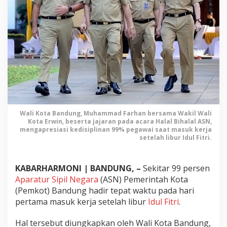
e
m
k
o
t
B
a
n
d
u
n
Wali Kota Bandung, Muhammad Farhan bersama Wakil Wali
g
Kota Erwin, beserta jajaran pada acara Halal Bihalal ASN,
M
mengapresiasi kedisiplinan 99% pegawai saat masuk kerja
e
setelah libur Idul Fitri.
n
c
a
KABARHARMONI | BANDUNG, –
Sekitar 99 persen
p
Aparatur Sipil Negara
(ASN) Pemerintah Kota
a
(Pemkot) Bandung hadir tepat waktu pada hari
i
pertama masuk kerja setelah libur
Idul Fitri
.
9
9
Hal tersebut diungkapkan oleh Wali Kota Bandung,
%