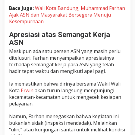
l
Baca Juga:
Wali Kota Bandung, Muhammad Farhan
F
Ajak ASN dan Masyarakat Bersegera Menuju
i
Kesempurnaan
t
r
Apresiasi atas Semangat Kerja
i
ASN
Meskipun ada satu persen ASN yang masih perlu
ditelusuri. Farhan menyampaikan apresiasinya
terhadap semangat kerja para ASN yang telah
hadir tepat waktu dan mengikuti apel pagi.
Ia memastikan bahwa dirinya bersama Wakil Wali
Kota
Erwin
akan turun langsung mengunjungi
kecamatan-kecamatan untuk mengecek kesiapan
pelayanan.
Namun, Farhan menegaskan bahwa kegiatan ini
bukanlah sidak (inspeksi mendadak). Melainkan
“ulin,” atau kunjungan santai untuk melihat kondisi