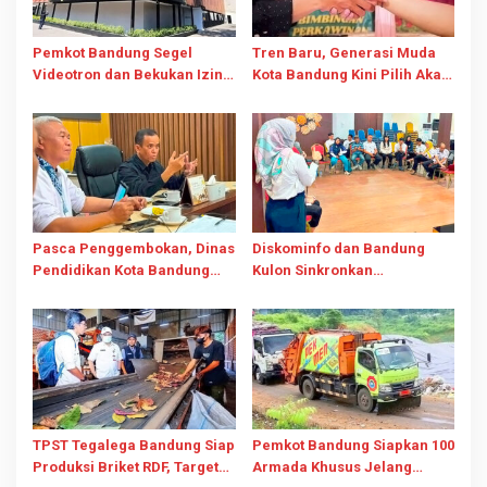
Pemkot Bandung Segel
Tren Baru, Generasi Muda
Videotron dan Bekukan Izin
Kota Bandung Kini Pilih Akad
Buntut Penebangan Pohon
Nikah di KUA
Demi Visibilitas
Pasca Penggembokan, Dinas
Diskominfo dan Bandung
Pendidikan Kota Bandung
Kulon Sinkronkan
Jamin Pembelajaran SDN
Pengelolaan Medsos,
026 Bojongloa Tetap Berjalan
Perkuat Diseminasi
Informasi Kewilayahan
TPST Tegalega Bandung Siap
Pemkot Bandung Siapkan 100
Produksi Briket RDF, Target
Armada Khusus Jelang