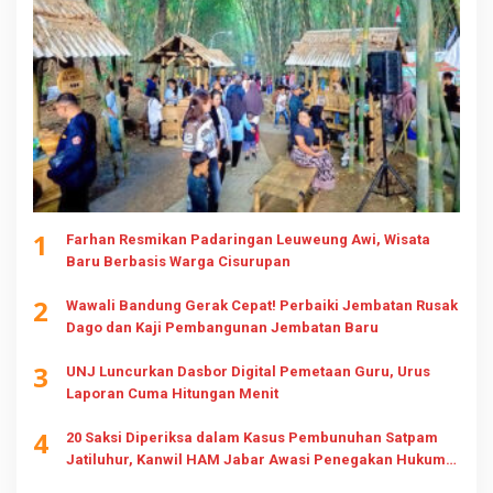
1
Farhan Resmikan Padaringan Leuweung Awi, Wisata
Baru Berbasis Warga Cisurupan
2
Wawali Bandung Gerak Cepat! Perbaiki Jembatan Rusak
Dago dan Kaji Pembangunan Jembatan Baru
3
UNJ Luncurkan Dasbor Digital Pemetaan Guru, Urus
Laporan Cuma Hitungan Menit
4
20 Saksi Diperiksa dalam Kasus Pembunuhan Satpam
Jatiluhur, Kanwil HAM Jabar Awasi Penegakan Hukum
dan Hak Keluarga