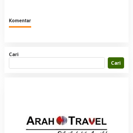
Olah 25 Ton Sampah Per Hari
Operasi TPPAS Legok
Nangka 2029
Komentar
Cari
Cari