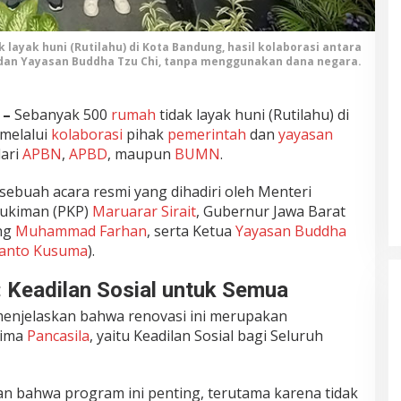
layak huni (Rutilahu) di Kota Bandung, hasil kolaborasi antara
dan Yayasan Buddha Tzu Chi, tanpa menggunakan dana negara.
 –
Sebanyak 500
rumah
tidak layak huni (Rutilahu) di
melalui
kolaborasi
pihak
pemerintah
dan
yayasan
dari
APBN
,
APBD
, maupun
BUMN
.
sebuah acara resmi yang dihadiri oleh Menteri
ukiman (PKP)
Maruarar Sirait
, Gubernur Jawa Barat
ung
Muhammad Farhan
, serta Ketua
Yayasan Buddha
ianto Kusuma
).
: Keadilan Sosial untuk Semua
 menjelaskan bahwa renovasi ini merupakan
lima
Pancasila
, yaitu Keadilan Sosial bagi Seluruh
n bahwa program ini penting, terutama karena tidak