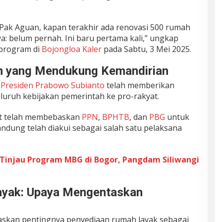
 Pak Aguan, kapan terakhir ada renovasi 500 rumah
: belum pernah. Ini baru pertama kali,” ungkap
 program di
Bojongloa Kaler
pada Sabtu, 3 Mei 2025.
an yang Mendukung Kemandirian
a
Presiden Prabowo Subianto
telah memberikan
uruh kebijakan pemerintah ke pro-rakyat.
sat telah membebaskan
PPN
,
BPHTB
, dan
PBG
untuk
andung telah diakui sebagai salah satu pelaksana
Tinjau Program MBG di Bogor, Pangdam Siliwangi
ayak: Upaya Mengentaskan
skan pentingnya penyediaan rumah layak sebagai