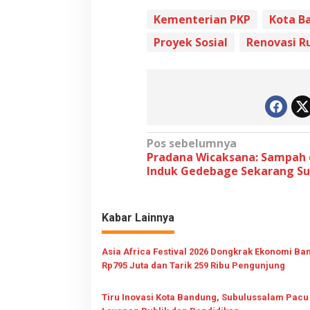
Kementerian PKP
Kota B
Proyek Sosial
Renovasi 
N
Pos sebelumnya
Pradana Wicaksana: Sampah 
a
Induk Gedebage Sekarang Su
v
i
Kabar Lainnya
g
a
Asia Africa Festival 2026 Dongkrak Ekonomi B
s
Rp795 Juta dan Tarik 259 Ribu Pengunjung
i
p
Tiru Inovasi Kota Bandung, Subulussalam Pacu