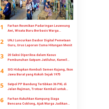
1
Farhan Resmikan Padaringan Leuweung
Awi, Wisata Baru Berbasis Warga
Cisurupan
2
UNJ Luncurkan Dasbor Digital Pemetaan
Guru, Urus Laporan Cuma Hitungan Menit
3
20 Saksi Diperiksa dalam Kasus
Pembunuhan Satpam Jatiluhur, Kanwil
HAM Jabar Awasi Penegakan Hukum dan
4
Hak Keluarga
SIG Hidupkan Kembali Semen Kujang, Ikon
Jawa Barat yang Kokoh Sejak 1975
5
Satpol PP Bandung Tertibkan 36 PKL di
Jalan Rajiman, Trotoar Kembali untuk
Pejalan Kaki
6
Farhan Kukuhkan Kampung Siaga
Bencana Coblong, Ajak Warga Jadikan
Gotong Royong Budaya Kesiapsiagaan