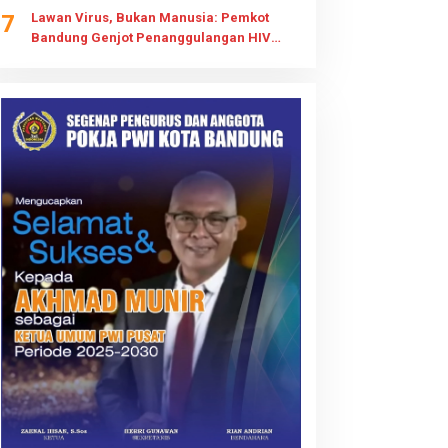
7
Lawan Virus, Bukan Manusia: Pemkot
Bandung Genjot Penanggulangan HIV
AIDS dengan Strategi STOP