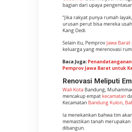
bagian dari upaya pengentasan
“Jika rakyat punya rumah layak
urusan perut bisa mereka usah
Kang Dedi.
Selain itu, Pemprov
Jawa Barat
keluarga yang merenovasi rum
Baca Juga:
Penandatanganan P
Pemprov Jawa Barat untuk K
Renovasi Meliputi E
Wali Kota
Bandung, Muhammad F
mencakup empat
kecamatan
da
Kecamatan
Bandung Kulon
,
Ba
Ia menekankan bahwa tim akan 
memastikan tanah merupakan mil
dibangun.