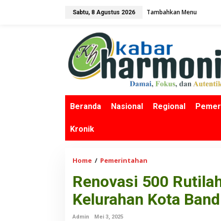
L
Tambahkan Menu
Sabtu, 8 Agustus 2026
e
w
a
t
i
k
e
k
o
n
Beranda
Nasional
Regional
Pemer
t
e
Kronik
n
Home
/
Pemerintahan
R
e
Renovasi 500 Rutila
n
o
Kelurahan Kota Band
v
a
Admin
Mei 3, 2025
s