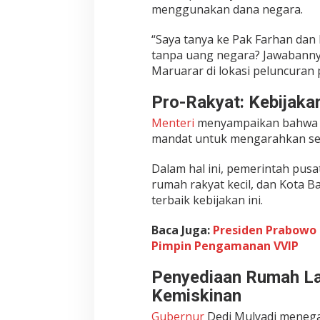
d
menggunakan dana negara.
u
n
“Saya tanya ke Pak Farhan dan
g
tanpa uang negara? Jawabannya
,
Maruarar di lokasi peluncuran
T
a
Pro-Rakyat: Kebijak
n
p
Menteri
menyampaikan bahw
a
mandat untuk mengarahkan sel
D
a
Dalam hal ini, pemerintah pu
n
rumah rakyat kecil, dan Kota B
a
terbaik kebijakan ini.
N
e
Baca Juga:
Presiden Prabowo 
g
a
Pimpin Pengamanan VVIP
r
a
Penyediaan Rumah L
Kemiskinan
Gubernur
Dedi Mulyadi menega