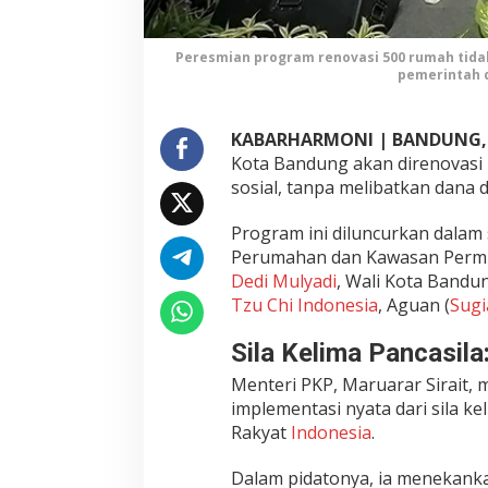
a
n
d
Peresmian program renovasi 500 rumah tidak 
pemerintah 
a
n
8
KABARHARMONI | BANDUNG,
K
Kota Bandung akan direnovasi 
e
l
sosial, tanpa melibatkan dana 
u
r
Program ini diluncurkan dalam 
a
Perumahan dan Kawasan Perm
h
Dedi Mulyadi
, Wali Kota Band
a
Tzu Chi Indonesia
, Aguan (
Sug
n
K
Sila Kelima Pancasila
o
t
Menteri PKP, Maruarar Sirait,
a
implementasi nyata dari sila ke
B
Rakyat
Indonesia
.
a
n
Dalam pidatonya, ia menekanka