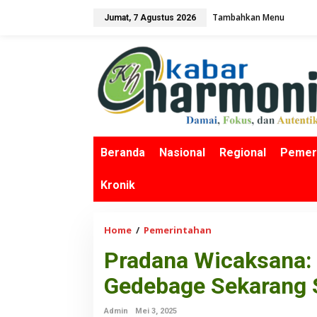
L
Tambahkan Menu
Jumat, 7 Agustus 2026
e
w
a
t
i
k
e
k
o
n
Beranda
Nasional
Regional
Pemer
t
e
Kronik
n
Home
/
Pemerintahan
P
r
Pradana Wicaksana:
a
d
Gedebage Sekarang 
a
n
Admin
Mei 3, 2025
a