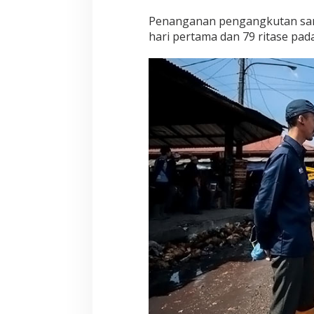
S
u
Penanganan pengangkutan sampa
d
hari pertama dan 79 ritase pada
a
h
N
o
l