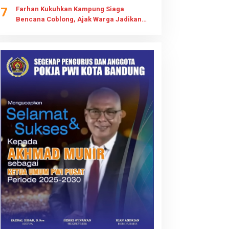
7
Farhan Kukuhkan Kampung Siaga
Bencana Coblong, Ajak Warga Jadikan
Gotong Royong Budaya Kesiapsiagaan