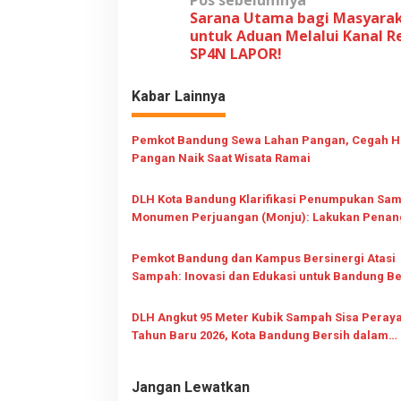
N
Pos sebelumnya
Sarana Utama bagi Masyara
a
untuk Aduan Melalui Kanal R
v
SP4N LAPOR!
i
Kabar Lainnya
g
a
Pemkot Bandung Sewa Lahan Pangan, Cegah H
s
Pangan Naik Saat Wisata Ramai
i
p
DLH Kota Bandung Klarifikasi Penumpukan Sam
Monumen Perjuangan (Monju): Lakukan Pena
o
Bertahap
s
Pemkot Bandung dan Kampus Bersinergi Atasi
Sampah: Inovasi dan Edukasi untuk Bandung Be
DLH Angkut 95 Meter Kubik Sampah Sisa Peray
Tahun Baru 2026, Kota Bandung Bersih dalam
Semalam
Jangan Lewatkan