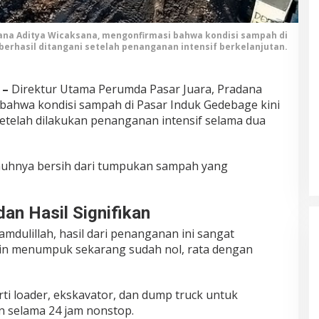
ana Aditya Wicaksana, mengonfirmasi bahwa kondisi sampah di
berhasil ditangani setelah penanganan intensif berkelanjutan.
 –
Direktur Utama Perumda Pasar Juara, Pradana
bahwa kondisi sampah di Pasar Induk Gedebage kini
setelah dilakukan penanganan intensif selama dua
enuhnya bersih dari tumpukan sampah yang
an Hasil Signifikan
dulillah, hasil dari penanganan ini sangat
rin menumpuk sekarang sudah nol, rata dengan
rti loader, ekskavator, dan dump truck untuk
 selama 24 jam nonstop.