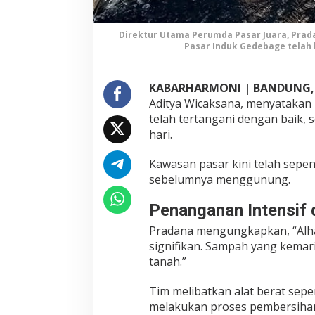
r
I
n
Direktur Utama Perumda Pasar Juara, Prad
Pasar Induk Gedebage telah 
d
u
k
KABARHARMONI | BANDUNG,
G
Aditya Wicaksana, menyatakan 
e
telah tertangani dengan baik, 
d
hari.
e
b
a
Kawasan pasar kini telah sep
g
sebelumnya menggunung.
e
S
Penanganan Intensif d
e
Pradana mengungkapkan, “Alham
k
signifikan. Sampah yang kema
a
r
tanah.”
a
n
Tim melibatkan alat berat sepe
g
melakukan proses pembersihan