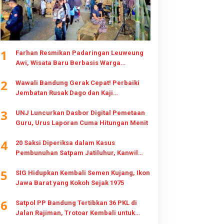
1
Farhan Resmikan Padaringan Leuweung
Awi, Wisata Baru Berbasis Warga
Cisurupan
2
Wawali Bandung Gerak Cepat! Perbaiki
Jembatan Rusak Dago dan Kaji
Pembangunan Jembatan Baru
3
UNJ Luncurkan Dasbor Digital Pemetaan
Guru, Urus Laporan Cuma Hitungan Menit
4
20 Saksi Diperiksa dalam Kasus
Pembunuhan Satpam Jatiluhur, Kanwil
HAM Jabar Awasi Penegakan Hukum dan
5
Hak Keluarga
SIG Hidupkan Kembali Semen Kujang, Ikon
Jawa Barat yang Kokoh Sejak 1975
6
Satpol PP Bandung Tertibkan 36 PKL di
Jalan Rajiman, Trotoar Kembali untuk
Pejalan Kaki