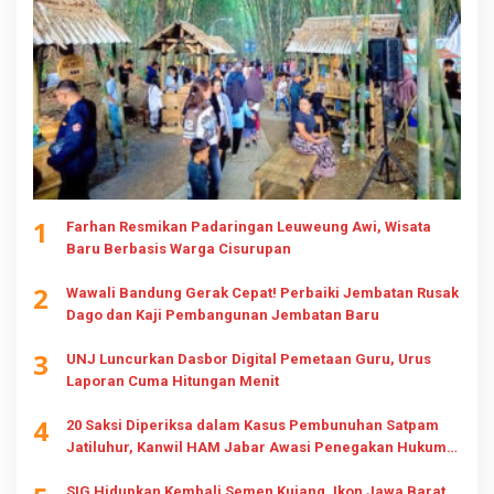
1
Farhan Resmikan Padaringan Leuweung Awi, Wisata
Baru Berbasis Warga Cisurupan
2
Wawali Bandung Gerak Cepat! Perbaiki Jembatan Rusak
Dago dan Kaji Pembangunan Jembatan Baru
3
UNJ Luncurkan Dasbor Digital Pemetaan Guru, Urus
Laporan Cuma Hitungan Menit
4
20 Saksi Diperiksa dalam Kasus Pembunuhan Satpam
Jatiluhur, Kanwil HAM Jabar Awasi Penegakan Hukum
dan Hak Keluarga
SIG Hidupkan Kembali Semen Kujang, Ikon Jawa Barat