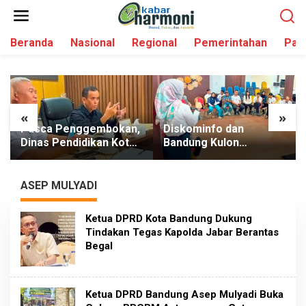
L
e
w
Beranda
Nasional
Regional
Pemerintahan
Par
a
t
i
k
e
k
«
»
o
Pasca Penggembokan,
Diskominfo dan
n
Dinas Pendidikan Kota
Bandung Kulon
t
Bandung Jamin
Sinkronkan
e
Pembelajaran SDN 026
Pengelolaan Medsos,
n
Bojongloa Tetap
Perkuat Diseminasi
ASEP MULYADI
Berjalan
Informasi Kewilayahan
Ketua DPRD Kota Bandung Dukung
Tindakan Tegas Kapolda Jabar Berantas
Begal
Ketua DPRD Bandung Asep Mulyadi Buka