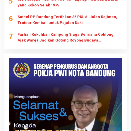
5
yang Kokoh Sejak 1975
6
Satpol PP Bandung Tertibkan 36 PKL di Jalan Rajiman,
Trotoar Kembali untuk Pejalan Kaki
7
Farhan Kukuhkan Kampung Siaga Bencana Coblong,
Ajak Warga Jadikan Gotong Royong Budaya
Kesiapsiagaan