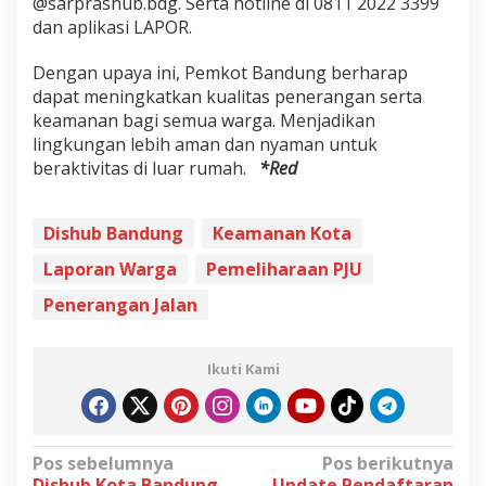
@sarprashub.bdg. Serta hotline di 0811 2022 3399
dan aplikasi LAPOR.
Dengan upaya ini, Pemkot Bandung berharap
dapat meningkatkan kualitas penerangan serta
keamanan bagi semua warga. Menjadikan
lingkungan lebih aman dan nyaman untuk
beraktivitas di luar rumah.
*Red
Dishub Bandung
Keamanan Kota
Laporan Warga
Pemeliharaan PJU
Penerangan Jalan
Ikuti Kami
N
Pos sebelumnya
Pos berikutnya
Dishub Kota Bandung
Update Pendaftaran