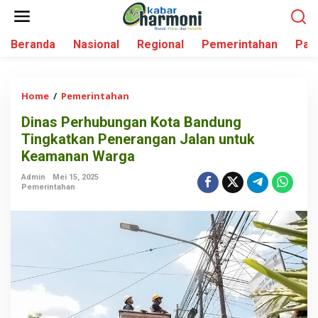
L
e
w
Beranda
Nasional
Regional
Pemerintahan
Par
a
t
i
k
Home
/
Pemerintahan
D
e
i
k
Dinas Perhubungan Kota Bandung
n
o
Tingkatkan Penerangan Jalan untuk
a
n
s
Keamanan Warga
t
P
e
Admin
Mei 15, 2025
e
Pemerintahan
n
r
h
u
b
u
n
g
a
n