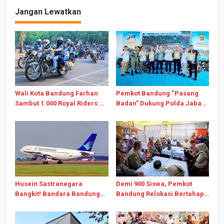
30 Kecamatan
Kota untuk Perkuat
Jangan Lewatkan
Konsolidasi dan Kolaborasi
Masyarakat
Wali Kota Bandung Farhan
Pemkot Bandung “Pasang
Sambut 1.000 Royal Riders:
Badan” Dukung Polda Jabar
Komunitas Jadi Mesin
Berantas Street Crime, 352
Penggerak Pariwisata dan
Kasus Terungkap
Promosi Kota
Husein Sastranegara
Demi 900 Siswa, Pemkot
Bangkit! Bandara Bandung
Bandung Relokasi Bertahap
Resmi Layani Pesawat Jet
SDN 026 Bojongloa dan
Mulai 14 Agustus 2026
“Pasang Badan” Tolak
Pengusiran