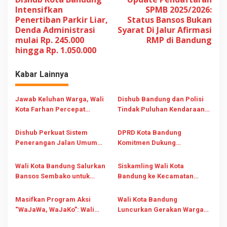
a
Intensifkan
SPMB 2025/2026:
v
Penertiban Parkir Liar,
Status Bansos Bukan
Denda Administrasi
Syarat Di Jalur Afirmasi
i
mulai Rp. 245.000
RMP di Bandung
g
hingga Rp. 1.050.000
a
s
Kabar Lainnya
i
Jawab Keluhan Warga, Wali
Dishub Bandung dan Polisi
p
Kota Farhan Percepat
Tindak Puluhan Kendaraan
o
Perbaikan PJU Bandung
Parkir Liar Lewat Operasi
s
Cegah Begal
Simdek
Dishub Perkuat Sistem
DPRD Kota Bandung
Penerangan Jalan Umum
Komitmen Dukung
untuk Keamanan dan
Siskamling, Edwin Senjaya:
Kenyamanan Warga Kota
Kita Siap Hadir di Setiap Titik
Wali Kota Bandung Salurkan
Siskamling Wali Kota
Bandung
Kegiatan
Bansos Sembako untuk
Bandung ke Kecamatan
Lansia di Titik Kunjungan
Mandalajati, Ujungberung,
Siskamling
dan Arcamanik
Masifkan Program Aksi
Wali Kota Bandung
“WaJaWa, WaJaKo”: Wali
Luncurkan Gerakan Warga
Kota Bandung Siskamling ke
Jaga Warga, Warga Jaga