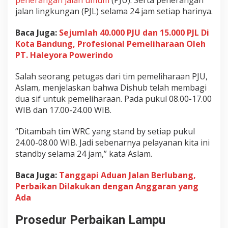
a
jalan lingkungan (PJL) selama 24 jam setiap harinya.
n
a
Baca Juga:
Sejumlah 40.000 PJU dan 15.000 PJL Di
n
Kota Bandung, Profesional Pemeliharaan Oleh
W
PT. Haleyora Powerindo
a
r
Salah seorang petugas dari tim pemeliharaan PJU,
g
Aslam, menjelaskan bahwa Dishub telah membagi
a
dua sif untuk pemeliharaan. Pada pukul 08.00-17.00
WIB dan 17.00-24.00 WIB.
“Ditambah tim WRC yang stand by setiap pukul
24.00-08.00 WIB. Jadi sebenarnya pelayanan kita ini
standby selama 24 jam,” kata Aslam.
Baca Juga:
Tanggapi Aduan Jalan Berlubang,
Perbaikan Dilakukan dengan Anggaran yang
Ada
Prosedur Perbaikan Lampu