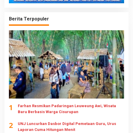
Berita Terpopuler
1
Farhan Resmikan Padaringan Leuweung Awi, Wisata
Baru Berbasis Warga Cisurupan
2
UNJ Luncurkan Dasbor Digital Pemetaan Guru, Urus
Laporan Cuma Hitungan Menit