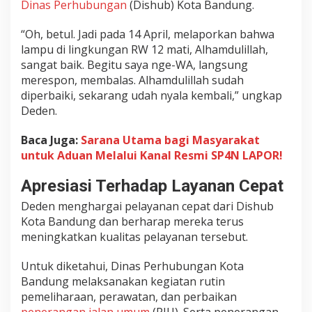
Dinas Perhubungan
(Dishub) Kota Bandung.
n
e
“Oh, betul. Jadi pada 14 April, melaporkan bahwa
r
lampu di lingkungan RW 12 mati, Alhamdulillah,
a
sangat baik. Begitu saya nge-WA, langsung
n
merespon, membalas. Alhamdulillah sudah
g
diperbaiki, sekarang udah nyala kembali,” ungkap
a
Deden.
n
J
Baca Juga:
Sarana Utama bagi Masyarakat
a
l
untuk Aduan Melalui Kanal Resmi SP4N LAPOR!
a
n
Apresiasi Terhadap Layanan Cepat
u
Deden menghargai pelayanan cepat dari Dishub
n
Kota Bandung dan berharap mereka terus
t
meningkatkan kualitas pelayanan tersebut.
u
k
K
Untuk diketahui, Dinas Perhubungan Kota
e
Bandung melaksanakan kegiatan rutin
a
pemeliharaan, perawatan, dan perbaikan
m
penerangan jalan umum
(PJU). Serta penerangan