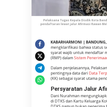
6
:
S
t
Pelaksana Tugas Kepala Disdik Kota Ban
a
pendaftaran lewat jalur Afirmasi Rawan M
t
u
s
B
KABARHARMONI | BANDUNG,
a
mengklarifikasi bahwa status 
n
syarat wajib untuk mendaftar m
s
(RMP) dalam
Sistem Penerimaa
o
s
Dalam penjelasannya, Pelaksan
B
pentingnya data dari
Data Terp
u
(KK) sebagai syarat utama pend
k
a
Persyaratan Jalur Af
n
S
Dani Nurahman mengungkapkan,
y
di DTKS dan Kartu Keluarga Kot
a
DTKS namun bukan penerima ban