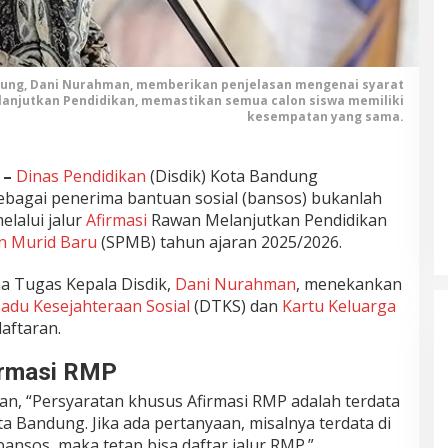
dung, Dani Nurahman, memberikan penjelasan mengenai syarat
elanjutkan Pendidikan, memastikan semua calon siswa memiliki
kesempatan yang sama.
 –
Dinas Pendidikan
(Disdik) Kota Bandung
sebagai penerima bantuan sosial (bansos) bukanlah
elalui jalur
Afirmasi
Rawan Melanjutkan Pendidikan
n Murid Baru
(SPMB) tahun ajaran 2025/2026.
a Tugas Kepala Disdik,
Dani Nurahman
, menekankan
adu Kesejahteraan Sosial
(DTKS) dan
Kartu Keluarga
aftaran.
irmasi RMP
 “Persyaratan khusus Afirmasi RMP adalah terdata
a Bandung. Jika ada pertanyaan, misalnya terdata di
sos, maka tetap bisa daftar jalur RMP.”