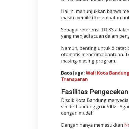
r
a
Hal ini menunjukkan bahwa mes
t
masih memiliki kesempatan un
D
i
Sebagai referensi, DTKS adalah
J
a
yang menjadi acuan dalam peny
l
u
Namun, penting untuk dicatat 
r
otomatis menerima bantuan. T
A
masing-masing program.
f
i
Baca Juga:
Wali Kota Bandung
r
Transparan
m
a
Fasilitas Pengeceka
s
i
Disdik Kota Bandung menyedia
R
simdik.bandung.go.id/dtks. Aga
M
dengan mudah.
P
d
Dengan hanya memasukkan
N
i