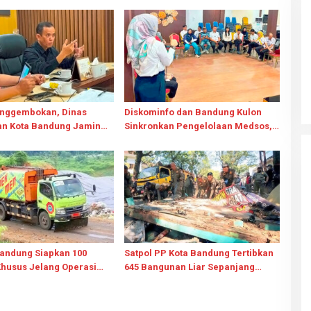
nggembokan, Dinas
Diskominfo dan Bandung Kulon
an Kota Bandung Jamin
Sinkronkan Pengelolaan Medsos,
aran SDN 026 Bojongloa
Perkuat Diseminasi Informasi
jalan
Kewilayahan
andung Siapkan 100
Satpol PP Kota Bandung Tertibkan
husus Jelang Operasi
645 Bangunan Liar Sepanjang
gok Nangka 2029
Januari-Juli 2026