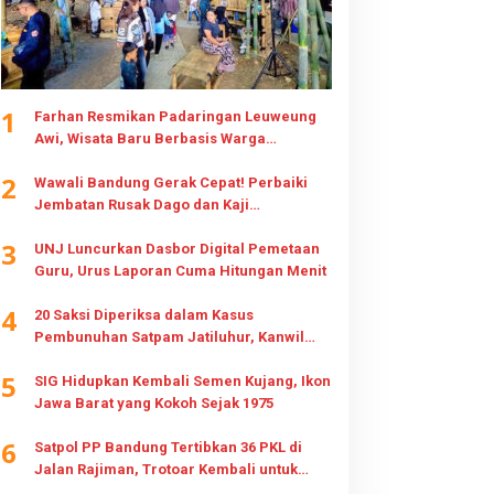
1
Farhan Resmikan Padaringan Leuweung
Awi, Wisata Baru Berbasis Warga
Cisurupan
2
Wawali Bandung Gerak Cepat! Perbaiki
Jembatan Rusak Dago dan Kaji
Pembangunan Jembatan Baru
3
UNJ Luncurkan Dasbor Digital Pemetaan
Guru, Urus Laporan Cuma Hitungan Menit
4
20 Saksi Diperiksa dalam Kasus
Pembunuhan Satpam Jatiluhur, Kanwil
HAM Jabar Awasi Penegakan Hukum dan
5
Hak Keluarga
SIG Hidupkan Kembali Semen Kujang, Ikon
Jawa Barat yang Kokoh Sejak 1975
6
Satpol PP Bandung Tertibkan 36 PKL di
Jalan Rajiman, Trotoar Kembali untuk
Pejalan Kaki