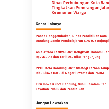
Dinas Perhubungan Kota Ba
a
Tingkatkan Penerangan Jala
v
Keamanan Warga
i
Kabar Lainnya
g
a
Pasca Penggembokan, Dinas Pendidikan Kota
s
Bandung Jamin Pembelajaran SDN 026 Bojong
i
Tetap Berjalan
p
Asia Africa Festival 2026 Dongkrak Ekonomi B
Rp795 Juta dan Tarik 259 Ribu Pengunjung
o
s
PPDB Kota Bandung 2026: Strategi Farhan Tamp
Ribu Siswa Baru di Negeri Swasta dan PKBM
Tiru Inovasi Kota Bandung, Subulussalam Pacu
Layanan Publik dan Pendidikan
Jangan Lewatkan