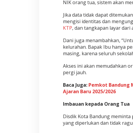
NIK orang tua, sistem akan men
B
a
Jika data tidak dapat ditemu
n
mengisi identitas dan mengun
d
KTP
, dan tangkapan layar dari 
u
n
g
Dani juga menambahkan, “Untuk 
kelurahan. Bapak Ibu hanya pe
masing, karena seluruh sekolah
Akses ini akan memudahkan or
pergi jauh.
Baca Juga:
Pemkot Bandung M
Ajaran Baru 2025/2026
Imbauan kepada Orang Tua
Disdik Kota Bandung meminta 
yang diperlukan dan tidak ragu