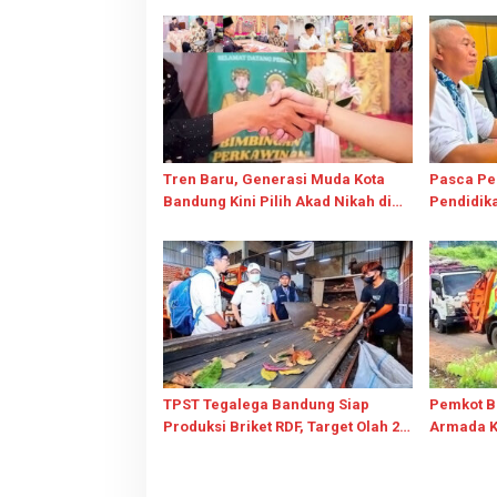
Tren Baru, Generasi Muda Kota
Pasca Pe
Bandung Kini Pilih Akad Nikah di
Pendidik
KUA
Pembelaj
Tetap Ber
TPST Tegalega Bandung Siap
Pemkot B
Produksi Briket RDF, Target Olah 25
Armada K
Ton Sampah Per Hari
TPPAS Le