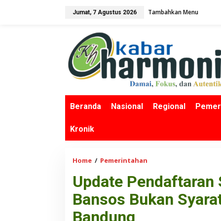
L
Tambahkan Menu
Jumat, 7 Agustus 2026
e
w
a
t
i
k
e
k
o
n
Beranda
Nasional
Regional
Pemer
t
e
Kronik
n
Home
/
Pemerintahan
U
p
Update Pendaftaran
d
a
Bansos Bukan Syarat
t
e
Bandung
P