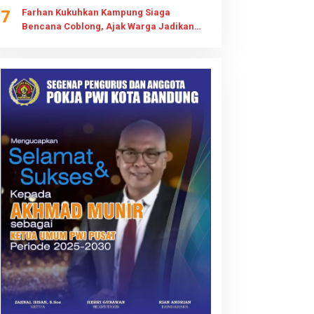
7
Farhan Kukuhkan Kampung Siaga
Bencana Coblong, Ajak Warga Jadikan
Gotong Royong Budaya Kesiapsiagaan